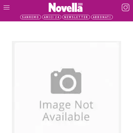
SANREMO
AMICI 24
NEWSLETTER
ABBONATI