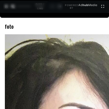
0:12 /
Ad
hub
Media
POWERED
1
/
2
1:40
BY
foto