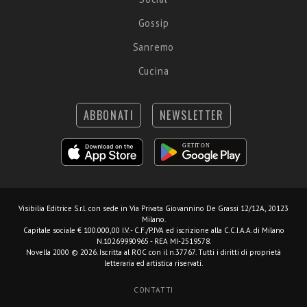
Gossip
Sanremo
Cucina
ABBONATI
NEWSLETTER
Visibilia Editrice S.r.l.
con sede in Via Privata Giovannino De Grassi 12/12A, 20123
Milano.
Capitale sociale € 100.000,00 I.V. - C.F./P.IVA ed iscrizione alla C.C.I.A.A. di Milano
N.10269990965 - REA MI-2519578.
Novella 2000 © 2026. Iscritta al ROC con il n.37767. Tutti i diritti di proprietà
letteraria ed artistica riservati.
CONTATTI