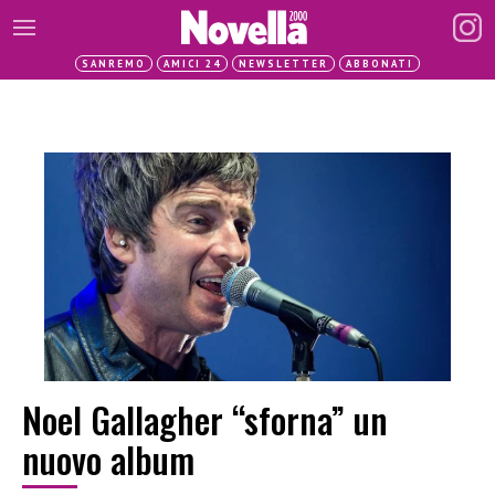
SANREMO
AMICI 24
NEWSLETTER
ABBONATI
Noel Gallagher “sforna” un
nuovo album