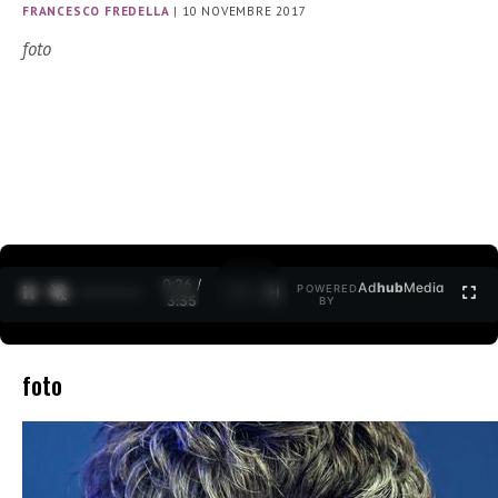
FRANCESCO FREDELLA
|
10 NOVEMBRE 2017
foto
0:27 /
Ad
hub
Media
POWERED
1
/
2
3:35
BY
foto