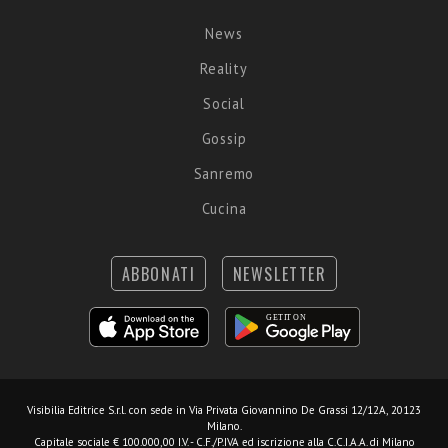
News
Reality
Social
Gossip
Sanremo
Cucina
ABBONATI
NEWSLETTER
Visibilia Editrice S.r.l.
con sede in Via Privata Giovannino De Grassi 12/12A, 20123
Milano.
Capitale sociale € 100.000,00 I.V. - C.F./P.IVA ed iscrizione alla C.C.I.A.A. di Milano