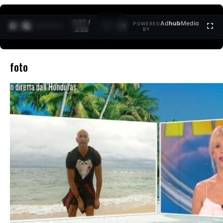
0:27 /
Ad
hub
Media
POWERED
1
/
2
3:35
BY
foto