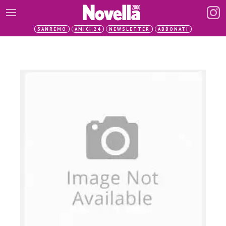
SANREMO
AMICI 24
NEWSLETTER
ABBONATI