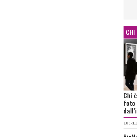
CHI
Chi 
foto
dall
LUCREZ
BigMa