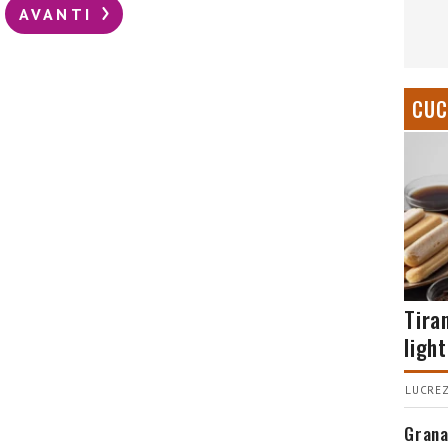
AVANTI
CUC
Tira
light
LUCREZ
Grana