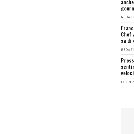
anche
gour
REDAZI
Franc
Chef 
sa di
REDAZI
Press
senti
veloci
LUCREZ