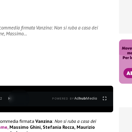
commedia firmata Vanzina: Non si ruba a casa dei
emme, Massimo…
Ad
hub
Media
/
2
POWERED BY
 commedia firmata
Vanzina
:
Non si ruba a casa dei
mme,
Massimo Ghini, Stefania Rocca,
Maurizio