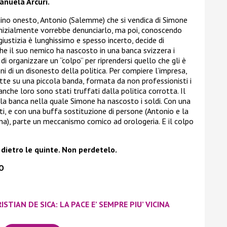
nuela Arcuri.
tadino onesto, Antonio (Salemme) che si vendica di Simone
o inizialmente vorrebbe denunciarlo, ma poi, conoscendo
 giustizia è lunghissimo e spesso incerto, decide di
che il suo nemico ha nascosto in una banca svizzera i
i organizzare un “colpo” per riprendersi quello che gli è
i di un disonesto della politica. Per compiere l’impresa,
tte su una piccola banda, formata da non professionisti i
che loro sono stati truffati dalla politica corrotta. Il
la banca nella quale Simone ha nascosto i soldi. Con una
olti, e con una buffa sostituzione di persone (Antonio e la
a), parte un meccanismo comico ad orologeria. E il colpo
 dietro le quinte. Non perdetelo.
O
STIAN DE SICA: LA PACE E’ SEMPRE PIU’ VICINA