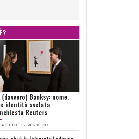
 È?
è (davvero) Banksy: nome,
 e identità svelata
’inchiesta Reuters
IA CIOTTI | 13 GIUGNO 2026
ma, chi è la fidanzata Lodovica