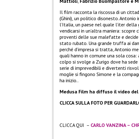
Mattioli
,
Fabrizio Buompastore e Ma
Il film racconta la riscossa di un cit
(Ghini), un politico disonesto. Antoni
l’Italia, un paese nel quale l’iter della
vendicarsi in un’altra maniera: scopre 
proventi delle sue malefatte e decide d
stato rubato. Una grande truffa ai dann
perché d’impresa si tratta, Antonio me
quali hanno in comune una sola cosa: an
colpo si svolge a Zurigo dove ha sede 
serie di imprevedibili e divertenti risv
moglie si fingono Simone e la compagn
ha inizio..
Medusa Film ha diffuso il video del
CLICCA SULLA FOTO PER GUARDARL
CLICCA QUI –
CARLO VANZINA – CHRI