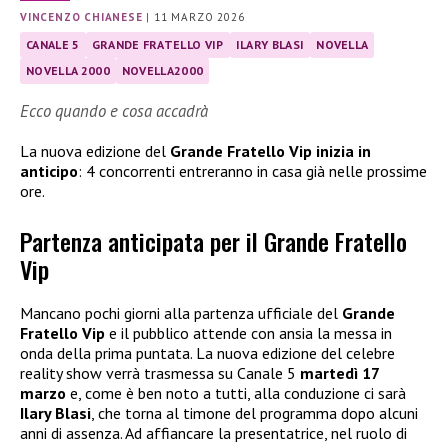
VINCENZO CHIANESE
|
11 MARZO 2026
CANALE 5
GRANDE FRATELLO VIP
ILARY BLASI
NOVELLA
NOVELLA 2000
NOVELLA2000
Ecco quando e cosa accadrà
La nuova edizione del
Grande Fratello Vip inizia in
anticipo
: 4 concorrenti entreranno in casa già nelle prossime
ore.
Partenza anticipata per il Grande Fratello
Vip
Mancano pochi giorni alla partenza ufficiale del
Grande
Fratello Vip
e il pubblico attende con ansia la messa in
onda della prima puntata. La nuova edizione del celebre
reality show verrà trasmessa su Canale 5
martedì 17
marzo
e, come è ben noto a tutti, alla conduzione ci sarà
Ilary Blasi
, che torna al timone del programma dopo alcuni
anni di assenza. Ad affiancare la presentatrice, nel ruolo di