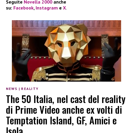
Seguite
Novella 2000
anche
su:
Facebook
,
Instagram
e
X
.
NEWS
|
REALITY
The 50 Italia, nel cast del reality
di Prime Video anche ex volti di
Temptation Island, GF, Amici e
Isola