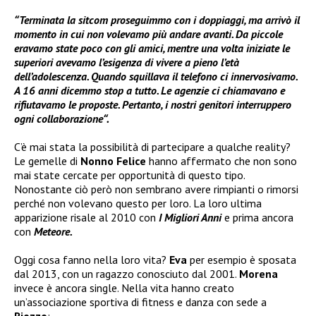
“
Terminata la sitcom proseguimmo con i doppiaggi, ma arrivò il
momento in cui non volevamo più andare avanti. Da piccole
eravamo state poco con gli amici, mentre una volta iniziate le
superiori avevamo l’esigenza di vivere a pieno l’età
dell’adolescenza. Quando squillava il telefono ci innervosivamo.
A 16 anni dicemmo stop a tutto. Le agenzie ci chiamavano e
rifiutavamo le proposte. Pertanto, i nostri genitori interruppero
ogni collaborazione
“.
C’è mai stata la possibilità di partecipare a qualche reality?
Le gemelle di
Nonno Felice
hanno affermato che non sono
mai state cercate per opportunità di questo tipo.
Nonostante ciò però non sembrano avere rimpianti o rimorsi
perché non volevano questo per loro. La loro ultima
apparizione risale al 2010 con
I Migliori Anni
e prima ancora
con
Meteore.
Oggi cosa fanno nella loro vita?
Eva
per esempio è sposata
dal 2013, con un ragazzo conosciuto dal 2001.
Morena
invece è ancora single. Nella vita hanno creato
un’associazione sportiva di fitness e danza con sede a