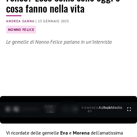
cosa fanno nella vita
ANDREA SANNA
|
13 GENNAIO 2025
NONNO FELICE
Le gemelle di Nonno Felice parlano in un’intervista
0:30 /
Ad
hub
Media
POWERED
1
/
2
1:40
BY
Vi ricordate delle gemelle
Eva
e
Morena
dell’amatissima