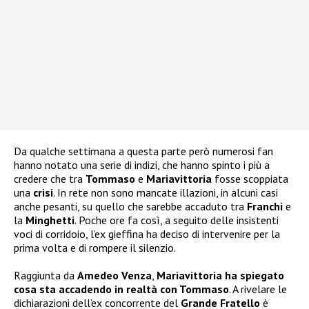
Da qualche settimana a questa parte però numerosi fan
hanno notato una serie di indizi, che hanno spinto i più a
credere che tra
Tommaso
e
Mariavittoria
fosse scoppiata
una
crisi
. In rete non sono mancate illazioni, in alcuni casi
anche pesanti, su quello che sarebbe accaduto tra
Franchi
e
la
Minghetti
. Poche ore fa così, a seguito delle insistenti
voci di corridoio, l’ex gieffina ha deciso di intervenire per la
prima volta e di rompere il silenzio.
Raggiunta da
Amedeo Venza
,
Mariavittoria ha spiegato
cosa sta accadendo in realtà con Tommaso
. A rivelare le
dichiarazioni dell’ex concorrente del
Grande Fratello
è