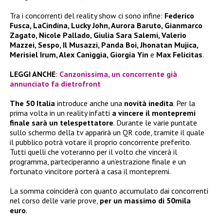
Tra i concorrenti del reality show ci sono infine:
Federico
Fusca, LaCindina, Lucky John, Aurora Baruto, Gianmarco
Zagato, Nicole Pallado, Giulia Sara Salemi, Valerio
Mazzei, Sespo, Il Musazzi, Panda Boi, Jhonatan Mujica,
Merisiel Irum, Alex Caniggia, Giorgia Yin
e
Max Felicitas
.
LEGGI ANCHE
:
Canzonissima, un concorrente già
annunciato fa dietrofront
The 50 Italia
introduce anche una
novità inedita
. Per la
prima volta in un reality infatti
a vincere il montepremi
finale sarà un telespettatore
. Durante le varie puntate
sullo schermo della tv apparirà un QR code, tramite il quale
il pubblico potrà votare il proprio concorrente preferito.
Tutti quelli che voteranno per il volto che vincerà il
programma, parteciperanno a un’estrazione finale e un
fortunato vincitore porterà a casa il montepremi.
La somma coinciderà con quanto accumulato dai concorrenti
nel corso delle varie prove,
per un massimo di 50mila
euro
.