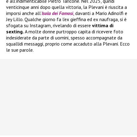
e all’indimenticabile Pietro Taricone. Nel 2025, quindi
venticinque anni dopo quella vittoria, la Plevani è riuscita a
imporsi anche all’
Isola dei Famosi
, davanti a Mario Adinolfi e
Jey Lillo. Qualche giorno fa l’ex gieffina ed ex naufraga, si è
sfogata su Instagram, rivelando di essere
vittima di
sexting.
A molte donne purtroppo capita di ricevere foto
indesiderate da parte di uomini, spesso accompagnate da
squallidi messaggi, proprio come accaduto alla Plevani. Ecco
le sue parole.