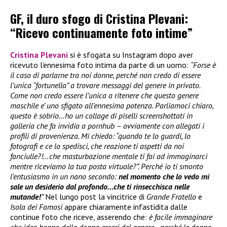
GF, il duro sfogo di Cristina Plevani:
“Ricevo continuamente foto intime”
Cristina Plevani
si è sfogata su Instagram dopo aver
ricevuto l’ennesima foto intima da parte di un uomo:
“Forse è
il caso di parlarne tra noi donne, perché non credo di essere
l’unica “fortunella” a trovare messaggi del genere in privato.
Come non credo essere l’unica a ritenere che questo genere
maschile e’ uno sfigato all’ennesima potenza. Parliamoci chiaro,
questo è sobrio…ho un collage di piselli screenshottati in
galleria che fa invidia a pornhub – ovviamente con allegati i
profili di provenienza. Mi chiedo: “quando te lo guardi, lo
fotografi e ce lo spedisci, che reazione ti aspetti da noi
fanciulle?!…che masturbazione mentale ti fai ad immaginarci
mentre riceviamo la tua posta virtuale?”. Perché io ti smonto
l’entusiasmo in un nano secondo:
nel momento che lo vedo mi
sale un desiderio dal profondo…che ti rinsecchisca nelle
mutande!
”
Nel lungo post la vincitrice di
Grande Fratello
e
Isola dei Famosi
appare chiaramente infastidita dalle
continue foto che riceve, asserendo che:
è facile immaginare
che idea hanno della donna esseri del genere…perché le donne