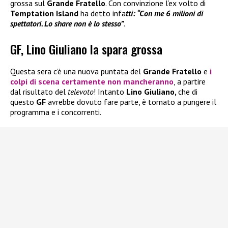
grossa sul
Grande Fratello
. Con convinzione l’ex volto di
Temptation Island
ha detto infa
tti: “Con me 6 milioni di
spettatori. Lo share non è lo stesso”
.
GF, Lino Giuliano la spara grossa
Questa sera c’è una nuova puntata del
Grande Fratello
e
i
colpi di scena certamente non mancheranno
, a partire
dal risultato del
televoto
! Intanto
Lino Giuliano,
che di
questo
GF
avrebbe dovuto fare parte, è tornato a pungere il
programma e i concorrenti.