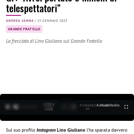
telespettatori”
ANDREA SANNA
|
13 GENNAIO 2025
GRANDE FRATELLO
La frecciata di Lino Giuliano sul Grande Fratello
0:29 /
Ad
hub
Media
POWERED
1
/
2
3:35
BY
Sul suo profilo
Instagram
Lino Giuliano
l’ha sparata davvero