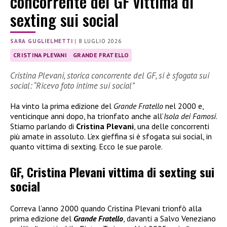
concorrente del GF vittima di
sexting sui social
SARA GUGLIELMETTI
|
8 LUGLIO 2026
CRISTINA PLEVANI
GRANDE FRATELLO
Cristina Plevani, storica concorrente del GF, si è sfogata sui
social: “Ricevo foto intime sui social”
Ha vinto la prima edizione del
Grande Fratello
nel 2000 e,
venticinque anni dopo, ha trionfato anche all’
Isola dei Famosi
.
Stiamo parlando di
Cristina Plevani
, una delle concorrenti
più amate in assoluto. L’ex gieffina si è sfogata sui social, in
quanto vittima di sexting. Ecco le sue parole.
GF, Cristina Plevani vittima di sexting sui
social
Correva l’anno 2000 quando Cristina Plevani trionfò alla
prima edizione del
Grande Fratello
, davanti a Salvo Veneziano