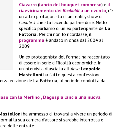
Ciavarro
(
lancio del bouquet compreso
) e
il
riavvicinamento dei
Beabaldi
a un evento
, c’è
un altro protagonista di un reality show di
Canale 5
che sta facendo parlare di sé. Nello
specifico parliamo di un ex partecipante de
La
Fattoria.
Per chi non lo ricordasse, il
programma
è andato in onda dal 2004 al
2009.
Un ex protagonista del format ha raccontato
di essere in serie difficoltà economiche. In
un’intervista rilasciata all’
Ansa
Leopoldo
Mastelloni
ha fatto questa confessione.
terza edizione de
La Fattoria,
al periodo condotta da
oso con la Merlino”, Dagospia lancia una nuova
Mastelloni
ha ammesso di trovarsi a vivere un periodo di
rmai la sua carriera d’attore si sarebbe interrotta e
ere delle entrate: