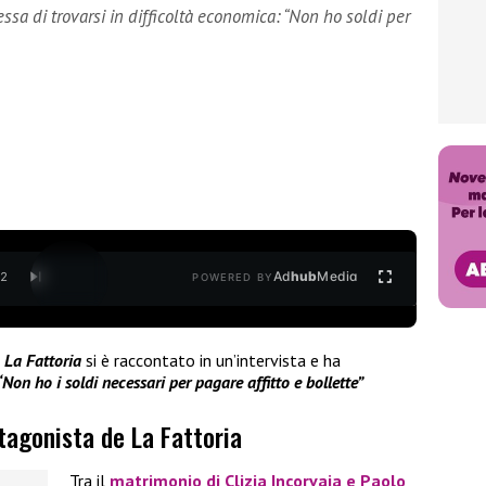
ssa di trovarsi in difficoltà economica: “Non ho soldi per
Ad
hub
Media
/
2
POWERED BY
w
La Fattoria
si è raccontato in un’intervista e ha
Non ho i soldi necessari per pagare affitto e bollette”
tagonista de La Fattoria
Tra il
matrimonio di
Clizia Incorvaia
e
Paolo