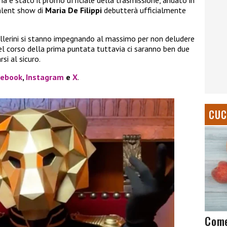
 è stato il promo ufficiale della trasmissione, andato in
talent show di
Maria De Filippi
debutterà ufficialmente
 ballerini si stanno impegnando al massimo per non deludere
nel corso della prima puntata tuttavia ci saranno ben due
si al sicuro.
cebook
,
Instagram
e
X
.
CUC
Come