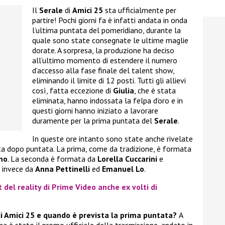
Il
Serale
di
Amici 25
sta ufficialmente per
partire! Pochi giorni fa è infatti andata in onda
l’ultima puntata del pomeridiano, durante la
quale sono state consegnate le ultime maglie
dorate. A sorpresa, la produzione ha deciso
all’ultimo momento di estendere il numero
d’accesso alla fase finale del talent show,
eliminando il limite di 12 posti. Tutti gli allievi
così, fatta eccezione di
Giulia
, che è stata
eliminata, hanno indossata la felpa d’oro e in
questi giorni hanno iniziato a lavorare
duramente per la prima puntata del
Serale
.
In queste ore intanto sono state anche rivelate
ata dopo puntata. La prima, come da tradizione, è formata
no
. La seconda è formata da
Lorella Cuccarini
e
a invece da
Anna Pettinelli
ed
Emanuel Lo
.
t del reality di Prime Video anche ex volti di
a
di Amici 25 e quando è prevista la prima puntata?
A