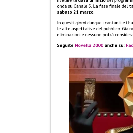
rivelare la
data di inizio
del programma
onda su Canale 5. La fase finale del 
sabato 21 marzo
.
In questi giorni dunque i cantanti e i
le alte aspettative del pubblico. Già 
eliminazioni e nessuno potrà considerar
Seguite
Novella 2000
anche su:
Fa