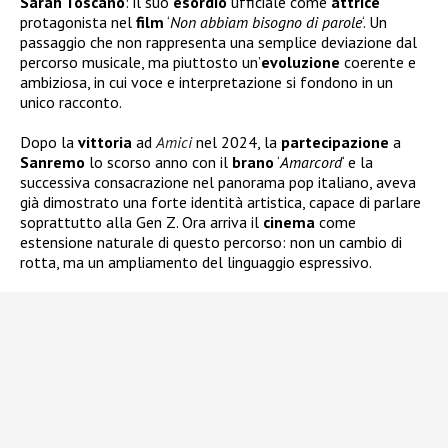
Sarah Toscano
: il suo
esordio
ufficiale come
attrice
protagonista nel
film
‘
Non abbiam bisogno di parole
‘. Un
passaggio che non rappresenta una semplice deviazione dal
percorso musicale, ma piuttosto un’
evoluzione
coerente e
ambiziosa, in cui voce e interpretazione si fondono in un
unico racconto.
Dopo la
vittoria
ad
Amici
nel 2024, la
partecipazione
a
Sanremo
lo scorso anno con il
brano
‘
Amarcord
‘ e la
successiva consacrazione nel panorama pop italiano, aveva
già dimostrato una forte identità artistica, capace di parlare
soprattutto alla Gen Z. Ora arriva il
cinema
come
estensione naturale di questo percorso: non un cambio di
rotta, ma un ampliamento del linguaggio espressivo.