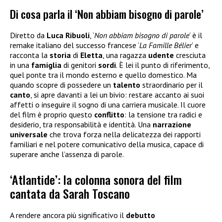
Di cosa parla il ‘Non abbiam bisogno di parole’
Diretto da
Luca
Ribuoli
, ‘
Non abbiam bisogno di parole
‘ è il
remake italiano del successo francese ‘
La Famille Bélier
‘ e
racconta la
storia
di
Eletta
, una ragazza
udente
cresciuta
in una
famiglia
di genitori
sordi
. È lei il punto di riferimento,
quel ponte tra il mondo esterno e quello domestico. Ma
quando scopre di possedere un
talento
straordinario per il
canto
, si apre davanti a lei un bivio: restare accanto ai suoi
affetti o inseguire il sogno di una carriera musicale. Il cuore
del film è proprio questo
conflitto
: la tensione tra radici e
desiderio, tra responsabilità e identità. Una
narrazione
universale
che trova forza nella delicatezza dei rapporti
familiari e nel potere comunicativo della musica, capace di
superare anche l’assenza di parole.
‘Atlantide’: la colonna sonora del film
cantata da Sarah Toscano
A rendere ancora più significativo il
debutto