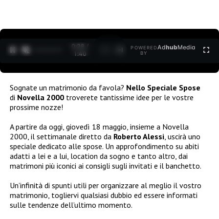
0:30 /
Ad
hub
Media
POWERED
1
/
2
1:40
BY
Sognate un matrimonio da favola?
Nello
Speciale Spose
di
Novella 2000
troverete tantissime idee per le vostre
prossime nozze!
A partire da oggi, giovedì 18 maggio, insieme a Novella
2000, il settimanale diretto da
Roberto Alessi
, uscirà uno
speciale dedicato alle spose. Un approfondimento
su abiti
adatti a lei e a lui, location da sogno e tanto altro, dai
matrimoni più iconici ai consigli sugli invitati e il banchetto.
Un’infinità di spunti utili per organizzare al meglio il vostro
matrimonio, togliervi qualsiasi dubbio ed essere informati
sulle tendenze dell’ultimo momento.