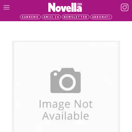
SANREMO
AMICI 24
NEWSLETTER
ABBONATI