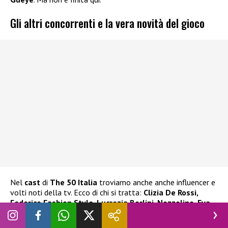
Gli altri concorrenti e la vera novità del gioco
Nel
cast
di
The 50 Italia
troviamo anche anche influencer e
volti noti della tv. Ecco di chi si tratta:
Clizia De Rossi,
Federico Fashion Style, Lucrezia Borlini, Nozzolino, Eva
Giusti, La Giss, Giancarlo Danto, Claudia Dorelfi, Il Defe,
Giorgio Ramondetta, Giulia Scarano, Twins Porta.