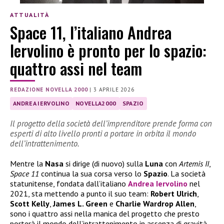
ATTUALITÀ
Space 11, l’italiano Andrea
Iervolino è pronto per lo spazio:
quattro assi nel team
REDAZIONE NOVELLA 2000
|
3 APRILE 2026
ANDREA IERVOLINO
NOVELLA2000
SPAZIO
Il progetto della società dell’imprenditore prende forma con
esperti di alto livello pronti a portare in orbita il mondo
dell’intrattenimento.
Mentre la
Nasa
si dirige (di nuovo) sulla
Luna
con
Artemis II
,
Space 11
continua la sua corsa verso lo
Spazio
. La società
statunitense, fondata dall’italiano
Andrea Iervolino
nel
2021, sta mettendo a punto il suo team:
Robert
Ulrich
,
Scott
Kelly
,
James L. Green
e
Charlie Wardrop
Allen
,
sono i quattro assi nella manica del progetto che presto
porterà il mondo dell’intrattenimento in assenza di gravità.