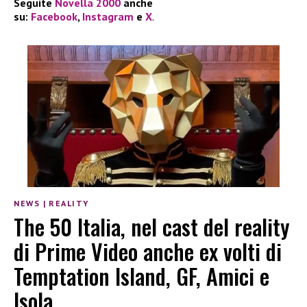
Seguite
Novella 2000
anche
su:
Facebook
,
Instagram
e
X
.
NEWS
|
REALITY
The 50 Italia, nel cast del reality
di Prime Video anche ex volti di
Temptation Island, GF, Amici e
Isola