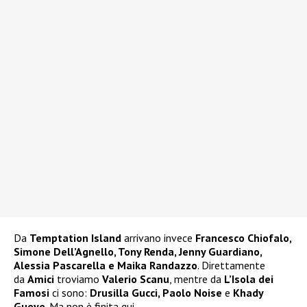
Da
Temptation Island
arrivano invece
Francesco Chiofalo,
Simone Dell’Agnello, Tony Renda, Jenny Guardiano,
Alessia Pascarella e Maika Randazzo
. Direttamente
da
Amici
troviamo
Valerio Scanu
, mentre da
L’Isola dei
Famosi
ci sono:
Drusilla Gucci, Paolo Noise
e
Khady
Gueye
. Ma non è finita qui.