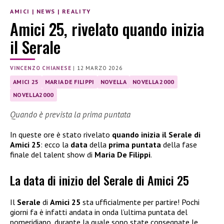
AMICI
|
NEWS
|
REALITY
Amici 25, rivelato quando inizia
il Serale
VINCENZO CHIANESE
|
12 MARZO 2026
AMICI 25
MARIA DE FILIPPI
NOVELLA
NOVELLA 2000
NOVELLA2000
Quando è prevista la prima puntata
In queste ore è stato rivelato
quando inizia il Serale di
Amici 25
: ecco la
data
della
prima puntata
della fase
finale del talent show di
Maria De Filippi
.
La data di inizio del Serale di Amici 25
Il
Serale
di
Amici 25
sta ufficialmente per partire! Pochi
giorni fa è infatti andata in onda l’ultima puntata del
pomeridiano, durante la quale sono state consegnate le