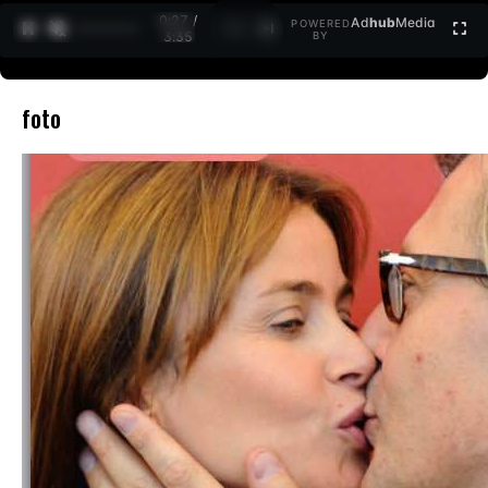
0:27 /
Ad
hub
Media
POWERED
1
/
2
3:35
BY
foto