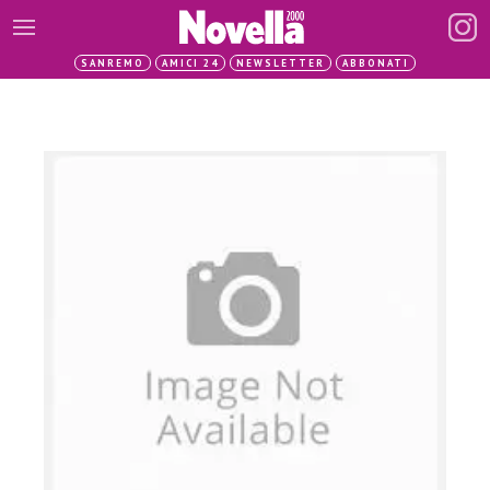
SANREMO
AMICI 24
NEWSLETTER
ABBONATI