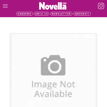
SANREMO
AMICI 24
NEWSLETTER
ABBONATI