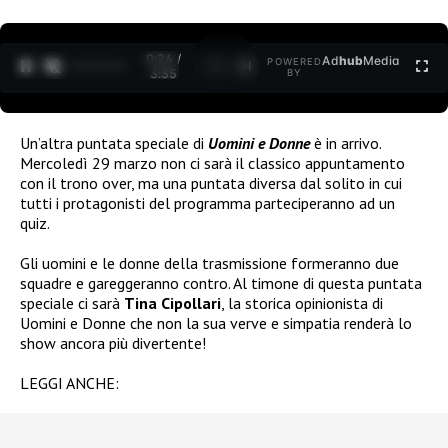
0:26 /
Ad
hub
Media
POWERED
1
/
2
3:35
BY
Un’altra puntata speciale di
Uomini e Donne
è in arrivo.
Mercoledì 29 marzo non ci sarà il classico appuntamento
con il trono over, ma una puntata diversa dal solito in cui
tutti i protagonisti del programma parteciperanno ad un
quiz.
Gli uomini e le donne della trasmissione formeranno due
squadre e gareggeranno contro. Al timone di questa puntata
speciale ci sarà
Tina Cipollari
, la storica opinionista di
Uomini e Donne che non la sua verve e simpatia renderà lo
show ancora più divertente!
LEGGI ANCHE: