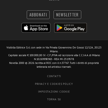
ABBONATI
NEWSLETTER
Visibilia Editrice S.r.l.
con sede in Via Privata Giovannino De Grassi 12/12A, 20123
Milano.
Capitale sociale € 100.000,00 I.V. - C.F./P.IVA ed iscrizione alla C.C.I.A.A. di Milano
N.10269990965 - REA MI-2519578.
Novella 2000 © 2026. Iscritta al ROC con il n.37767. Tutti i diritti di proprietà
letteraria ed artistica riservati.
CONTATTI
PRIVACY E COOKIES POLICY
IMPOSTAZIONI COOKIE
TORNA SU