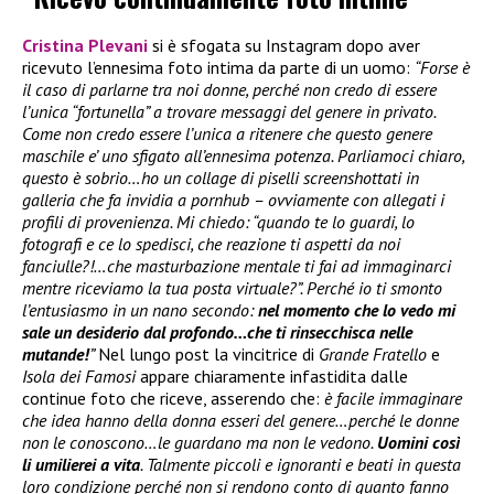
Cristina Plevani
si è sfogata su Instagram dopo aver
ricevuto l’ennesima foto intima da parte di un uomo:
“Forse è
il caso di parlarne tra noi donne, perché non credo di essere
l’unica “fortunella” a trovare messaggi del genere in privato.
Come non credo essere l’unica a ritenere che questo genere
maschile e’ uno sfigato all’ennesima potenza. Parliamoci chiaro,
questo è sobrio…ho un collage di piselli screenshottati in
galleria che fa invidia a pornhub – ovviamente con allegati i
profili di provenienza. Mi chiedo: “quando te lo guardi, lo
fotografi e ce lo spedisci, che reazione ti aspetti da noi
fanciulle?!…che masturbazione mentale ti fai ad immaginarci
mentre riceviamo la tua posta virtuale?”. Perché io ti smonto
l’entusiasmo in un nano secondo:
nel momento che lo vedo mi
sale un desiderio dal profondo…che ti rinsecchisca nelle
mutande!
”
Nel lungo post la vincitrice di
Grande Fratello
e
Isola dei Famosi
appare chiaramente infastidita dalle
continue foto che riceve, asserendo che:
è facile immaginare
che idea hanno della donna esseri del genere…perché le donne
non le conoscono…le guardano ma non le vedono.
Uomini così
li umilierei a vita
. Talmente piccoli e ignoranti e beati in questa
loro condizione perché non si rendono conto di quanto fanno