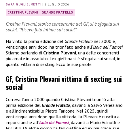
SARA GUGLIELMETTI
|
8 LUGLIO 2026
CRISTINA PLEVANI
GRANDE FRATELLO
Cristina Plevani, storica concorrente del GF, si è sfogata sui
social: “Ricevo foto intime sui social”
Ha vinto la prima edizione del
Grande Fratello
nel 2000 e,
venticinque anni dopo, ha trionfato anche all’
Isola dei Famosi
.
Stiamo parlando di
Cristina Plevani
, una delle concorrenti
più amate in assoluto. L’ex gieffina si è sfogata sui social, in
quanto vittima di sexting. Ecco le sue parole.
GF, Cristina Plevani vittima di sexting sui
social
Correva l’anno 2000 quando Cristina Plevani trionfò alla
prima edizione del
Grande Fratello
, davanti a Salvo Veneziano
e all’indimenticabile Pietro Taricone. Nel 2025, quindi
venticinque anni dopo quella vittoria, la Plevani è riuscita a
imporsi anche all’
Isola dei Famosi
, davanti a Mario Adinolfi e
Jey Lillo. Qualche giorno fa l’ex gieffina ed ex naufraga, si è