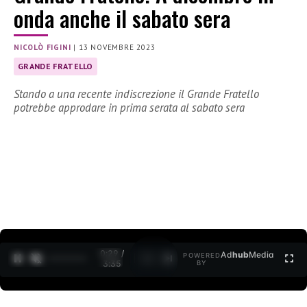
onda anche il sabato sera
NICOLÒ FIGINI
|
13 NOVEMBRE 2023
GRANDE FRATELLO
Stando a una recente indiscrezione il Grande Fratello
potrebbe approdare in prima serata al sabato sera
0:30 /
Ad
hub
Media
POWERED
1
/
2
3:35
BY