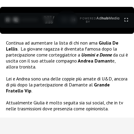
0:28 /
Ad
hub
Media
POWERED
1
/
2
3:35
BY
Continua ad aumentare la lista di chi non ama
Giulia De
Lellis
.
La giovane ragazza è diventata famosa dopo la
partecipazione come corteggiatrice a
Uomini e Donne
da cui è
uscita con il suo attuale compagno
Andrea Damant
e,
allora tronista.
Lei e Andrea sono una delle coppie più amate di U&D, ancora
di più dopo la partecipazione di Damante al
Grande
Fratello Vip
.
Attualmente Giulia è molto seguita sia sui social, che in tv
nelle trasmissioni dove presenzia come opinionista.