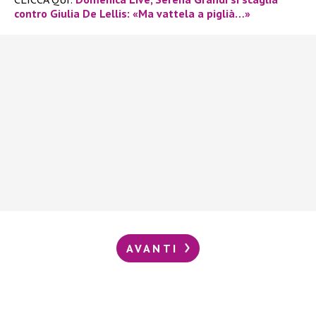
contro Giulia De Lellis: «Ma vattela a piglià…»
AVANTI