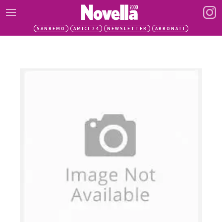
SANREMO
AMICI 24
NEWSLETTER
ABBONATI