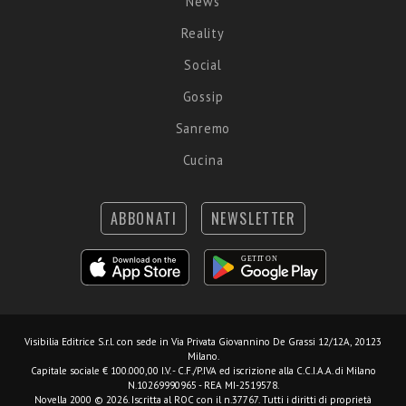
News
Reality
Social
Gossip
Sanremo
Cucina
ABBONATI
NEWSLETTER
Visibilia Editrice S.r.l.
con sede in Via Privata Giovannino De Grassi 12/12A, 20123
Milano.
Capitale sociale € 100.000,00 I.V. - C.F./P.IVA ed iscrizione alla C.C.I.A.A. di Milano
N.10269990965 - REA MI-2519578.
Novella 2000 © 2026. Iscritta al ROC con il n.37767. Tutti i diritti di proprietà