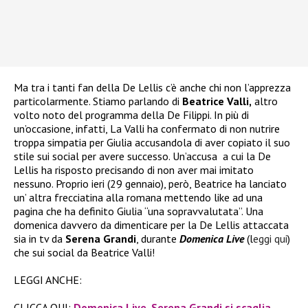
Ma tra i tanti fan della De Lellis c’è anche chi non l’apprezza
particolarmente. Stiamo parlando di
Beatrice Valli,
altro
volto noto del programma della De Filippi. In più di
un’occasione, infatti, La Valli ha confermato di non nutrire
troppa simpatia per Giulia accusandola di aver copiato il suo
stile sui social per avere successo. Un’accusa a cui la De
Lellis ha risposto precisando di non aver mai imitato
nessuno. Proprio ieri (29 gennaio), però, Beatrice ha lanciato
un’ altra frecciatina alla romana mettendo like ad una
pagina
che ha definito Giulia “una sopravvalutata”. Una
domenica davvero da dimenticare per la De Lellis attaccata
sia in tv da
Serena Grandi
, durante
Domenica Live
(l
eggi qui
)
che sui social da Beatrice Valli!
LEGGI ANCHE:
CLICCA QUI:
Domenica Live, Serena Grandi si scaglia