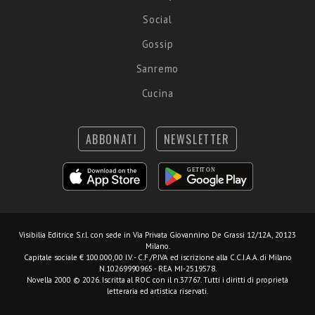
Social
Gossip
Sanremo
Cucina
ABBONATI
NEWSLETTER
Visibilia Editrice S.r.l.
con sede in Via Privata Giovannino De Grassi 12/12A, 20123
Milano.
Capitale sociale € 100.000,00 I.V. - C.F./P.IVA ed iscrizione alla C.C.I.A.A. di Milano
N.10269990965 - REA MI-2519578.
Novella 2000 © 2026. Iscritta al ROC con il n.37767. Tutti i diritti di proprietà
letteraria ed artistica riservati.