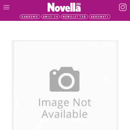
SANREMO
AMICI 24
NEWSLETTER
ABBONATI