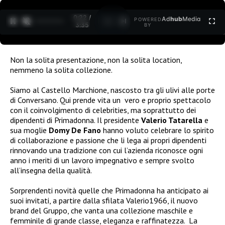
0:22 /
Ad
hub
Media
POWERED
1
/
2
3:35
BY
Non la solita presentazione, non la solita location,
nemmeno la solita collezione.
Siamo al Castello Marchione, nascosto tra gli ulivi alle porte
di Conversano. Qui prende vita un vero e proprio spettacolo
con il coinvolgimento di celebrities, ma soprattutto dei
dipendenti di Primadonna. Il presidente
Valerio Tatarella
e
sua moglie
Domy De Fano
hanno voluto celebrare lo spirito
di collaborazione e passione che li lega ai propri dipendenti
rinnovando una tradizione con cui l’azienda riconosce ogni
anno i meriti di un lavoro impegnativo e sempre svolto
all’insegna della qualità.
Sorprendenti novità quelle che Primadonna ha anticipato ai
suoi invitati, a partire dalla sfilata Valerio1966, il nuovo
brand del Gruppo, che vanta una collezione maschile e
femminile di grande classe, eleganza e raffinatezza. La