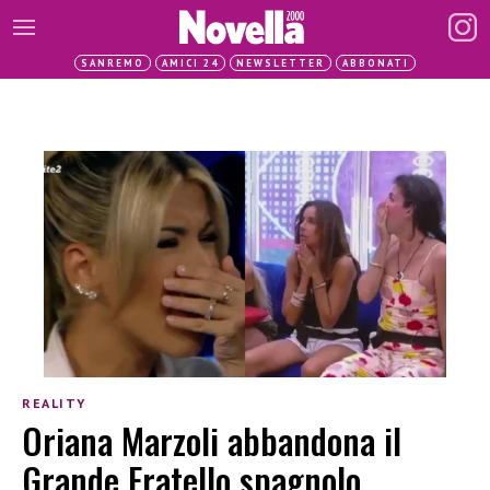
SANREMO
AMICI 24
NEWSLETTER
ABBONATI
REALITY
Oriana Marzoli abbandona il
Grande Fratello spagnolo