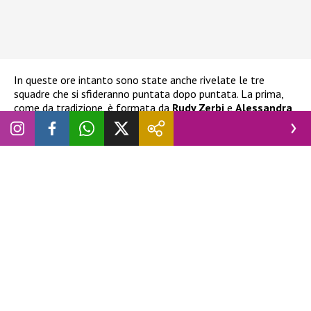
In queste ore intanto sono state anche rivelate le tre
squadre che si sfideranno puntata dopo puntata. La prima,
come da tradizione, è formata da
Rudy Zerbi
e
Alessandra
Celentano
. La seconda è formata da
Lorella Cuccarini
e
Veronica Peparini
. La terza ed ultima invece da
Anna
Pettinelli
ed
Emanuel Lo
.
LEGGI ANCHE
:
The 50 Italia, nel cast del reality di Prime
Video anche ex volti di Temptation Island, GF, Amici e
Isola