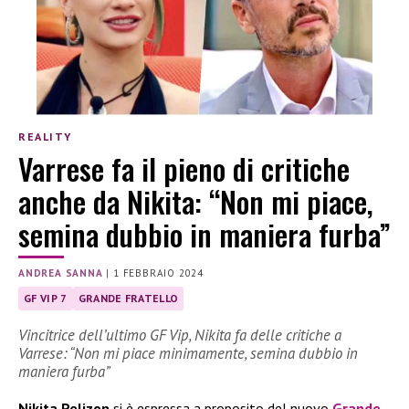
REALITY
Varrese fa il pieno di critiche
anche da Nikita: “Non mi piace,
semina dubbio in maniera furba”
ANDREA SANNA
|
1 FEBBRAIO 2024
GF VIP 7
GRANDE FRATELLO
Vincitrice dell’ultimo GF Vip, Nikita fa delle critiche a
Varrese: “Non mi piace minimamente, semina dubbio in
maniera furba”
Nikita Pelizon
si è espressa a proposito del nuovo
Grande