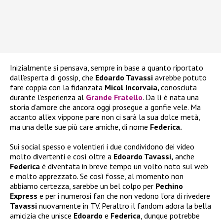
Inizialmente si pensava, sempre in base a quanto riportato
dall’esperta di gossip, che
Edoardo Tavassi
avrebbe potuto
fare coppia con la fidanzata
Micol Incorvaia,
conosciuta
durante l’esperienza al
Grande Fratello
. Da lì è nata una
storia d’amore che ancora oggi prosegue a gonfie vele. Ma
accanto all’ex vippone pare non ci sarà la sua dolce metà,
ma una delle sue più care amiche, di nome
Federica.
Sui social spesso e volentieri i due condividono dei video
molto divertenti e così oltre a
Edoardo Tavassi,
anche
Federica
è diventata in breve tempo un volto noto sul web
e molto apprezzato. Se così fosse, al momento non
abbiamo certezza, sarebbe un bel colpo per
Pechino
Express
e per i numerosi fan che non vedono l’ora di rivedere
Tavassi
nuovamente in TV. Peraltro il fandom adora la bella
amicizia che unisce
Edoardo
e
Federica
, dunque potrebbe