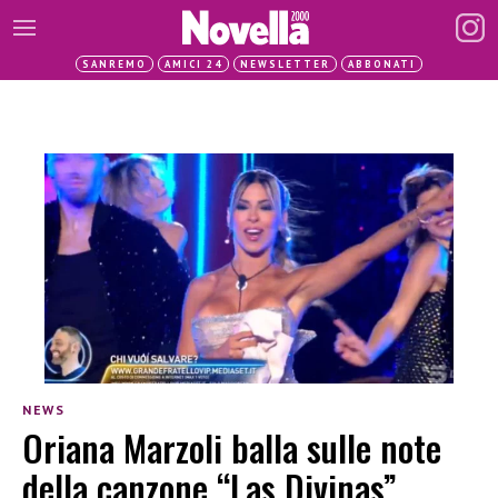
SANREMO
AMICI 24
NEWSLETTER
ABBONATI
NEWS
Oriana Marzoli balla sulle note
della canzone “Las Divinas”