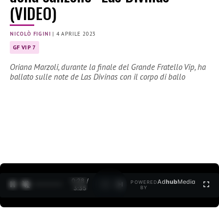
(VIDEO)
NICOLÒ FIGINI
|
4 APRILE 2023
GF VIP 7
Oriana Marzoli, durante la finale del Grande Fratello Vip, ha
ballato sulle note de Las Divinas con il corpo di ballo
0:30 /
Ad
hub
Media
POWERED
1
/
2
3:35
BY