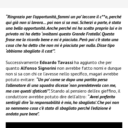
“Ringrazio per l’opportunità, fammi un po’ leccare il c**o, perché
qui già non si lavora… poi non si sa mai. Scherzi a parte, è stata
una bella opportunità. Anche perché mi ha scelto proprio lui e in
privato mi ha detto ‘svoltami questo Grande Fratello’. Questa
frase me la ricordo bene e mi è piaciuta. Però poi c’è stata una
cosa che ha detto che non mi è piaciuta per nulla. Disse tipo
‘abbiamo sbagliato il cast’”.
Successivamente
Edoardo Tavassi
ha aggiunto che per
quanto
Alfonso Signorini
non avrebbe fatto nomi e dunque
non si sa con chi ce l’avesse nello specifico, magari avrebbe
potuto evitare:
“Un po’ come se dopo una partita persa
l’allenatore di una squadra dicesse ‘non prendetevela con me,
ma con questi sfaticati’”.
Stando al pensiero dell’ex gieffino, il
conduttore avrebbe potuto dire dell’altro:
“
Avrei preferito
sentirgli dire ‘la responsabilità è mia, ho sbagliato’. Che poi non
so nemmeno cosa c’è stato di sbagliato perché l’edizione è
andata pure bene”.