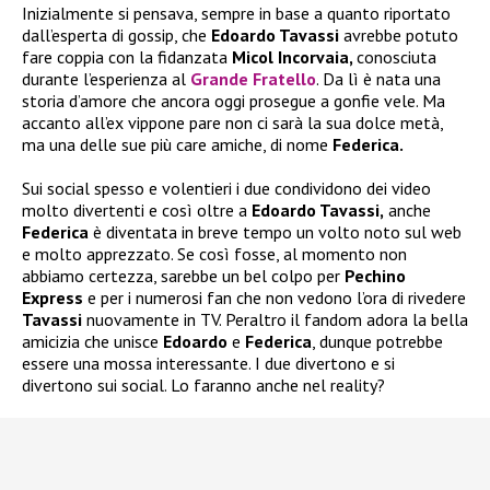
Inizialmente si pensava, sempre in base a quanto riportato
dall’esperta di gossip, che
Edoardo Tavassi
avrebbe potuto
fare coppia con la fidanzata
Micol Incorvaia,
conosciuta
durante l’esperienza al
Grande Fratello
. Da lì è nata una
storia d’amore che ancora oggi prosegue a gonfie vele. Ma
accanto all’ex vippone pare non ci sarà la sua dolce metà,
ma una delle sue più care amiche, di nome
Federica.
Sui social spesso e volentieri i due condividono dei video
molto divertenti e così oltre a
Edoardo Tavassi,
anche
Federica
è diventata in breve tempo un volto noto sul web
e molto apprezzato. Se così fosse, al momento non
abbiamo certezza, sarebbe un bel colpo per
Pechino
Express
e per i numerosi fan che non vedono l’ora di rivedere
Tavassi
nuovamente in TV. Peraltro il fandom adora la bella
amicizia che unisce
Edoardo
e
Federica
, dunque potrebbe
essere una mossa interessante. I due divertono e si
divertono sui social. Lo faranno anche nel reality?