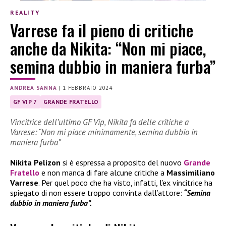
REALITY
Varrese fa il pieno di critiche
anche da Nikita: “Non mi piace,
semina dubbio in maniera furba”
ANDREA SANNA
|
1 FEBBRAIO 2024
GF VIP 7
GRANDE FRATELLO
Vincitrice dell’ultimo GF Vip, Nikita fa delle critiche a
Varrese: “Non mi piace minimamente, semina dubbio in
maniera furba”
Nikita Pelizon
si è espressa a proposito del nuovo
Grande
Fratello
e non manca di fare alcune critiche a
Massimiliano
Varrese
. Per quel poco che ha visto, infatti, l’ex vincitrice ha
spiegato di non essere troppo convinta dall’attore:
“Semina
dubbio in maniera furba”.