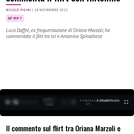
NICOLÒ FIGINI
|
18 NOVEMBRE 2022
GF VIP 7
Luca Daffré, ex frequentazione di Oriana Marzoli, ha
commentato il flirt tra lei e Antonino Spinalbese
0:28 /
Ad
hub
Media
POWERED
1
/
2
1:40
BY
Il commento sul flirt tra Oriana Marzoli e