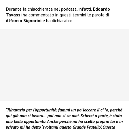
Durante la chiacchierata nel podcast, infatti,
Edoardo
Tavassi
ha commentato in questi termini le parole di
Alfonso Signorini
e ha dichiarato:
“Ringrazio per l’opportunità, fammi un po’ leccare il c**o, perché
qui già non si lavora… poi non si sa mai. Scherzi a parte, è stata
una bella opportunità. Anche perché mi ha scelto proprio lui e in
privato mi ha detto ‘svoltami questo Grande Fratello’. Questa