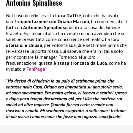
Antonino Spinalbese
Nel coso di un’intervista
Luca Daffré
, colui che ha avuto
una
frequentazione con Oriana Marzoli
, ha commentato il
flirt
con
Antonino Spinalbese
dentro la casa del Grande
Fratello Vip. Innanzitutto ha rivelato di non aver idea che si
sarebbe presentata come concorrente del reality. La loro
storia si è chiusa
, per volontà sua, due settimane prima che
lei varcasse la porta rossa. Lui sapeva che era in Italia solo
per incontrare la manager. Tornando alla loro
frequentazione, questa
è stata troncata da Luca
, come ha
rivelato a
FanPage
:
“
Ho deciso di chiuderla io un paio di settimane prima che
entrasse nella Casa. Oriana era improntata su una storia seria,
mi sono spaventato. Era molto gelosa, ci teneva a sentirci spesso
e dopo poco tempo discutevamo già per i like che mettevo sui
social ad altre ragazze. Quando faceva certe scenate non
riuscivo a capirla. Mi sembrava esagerata, a volte quasi teatrale.
In più avevo l’impressione che fosse una ragazza superficiale
“.