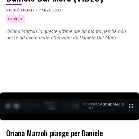
NICOLÒ FIGINI
|
7 MARZO 2023
GF VIP 7
Oriana Marzoli in queste ultime ore ha pianto perché non
riesce ad avere delle attenzioni da Daniele Dal Moro
0:28 /
Ad
hub
Media
POWERED
1
/
2
1:40
BY
Oriana Marzoli piange per Daniele