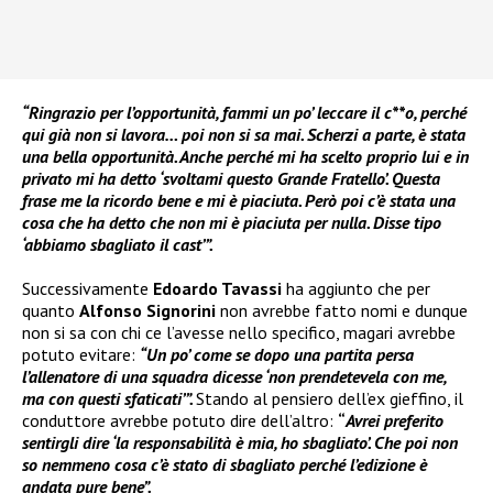
“Ringrazio per l’opportunità, fammi un po’ leccare il c**o, perché
qui già non si lavora… poi non si sa mai. Scherzi a parte, è stata
una bella opportunità. Anche perché mi ha scelto proprio lui e in
privato mi ha detto ‘svoltami questo Grande Fratello’. Questa
frase me la ricordo bene e mi è piaciuta. Però poi c’è stata una
cosa che ha detto che non mi è piaciuta per nulla. Disse tipo
‘abbiamo sbagliato il cast’”.
Successivamente
Edoardo Tavassi
ha aggiunto che per
quanto
Alfonso Signorini
non avrebbe fatto nomi e dunque
non si sa con chi ce l’avesse nello specifico, magari avrebbe
potuto evitare:
“Un po’ come se dopo una partita persa
l’allenatore di una squadra dicesse ‘non prendetevela con me,
ma con questi sfaticati’”.
Stando al pensiero dell’ex gieffino, il
conduttore avrebbe potuto dire dell’altro:
“
Avrei preferito
sentirgli dire ‘la responsabilità è mia, ho sbagliato’. Che poi non
so nemmeno cosa c’è stato di sbagliato perché l’edizione è
andata pure bene”.