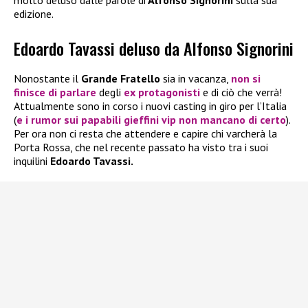
molto deluso dalle parole di
Alfonso Signorini
sulla sua
edizione.
Edoardo Tavassi deluso da Alfonso Signorini
Nonostante il
Grande Fratello
sia in vacanza,
non si
finisce di parlare
degli
ex protagonisti
e di ciò che verrà!
Attualmente sono in corso i nuovi casting in giro per l’Italia
(
e i rumor sui papabili gieffini vip non mancano di certo
).
Per ora non ci resta che attendere e capire chi varcherà la
Porta Rossa, che nel recente passato ha visto tra i suoi
inquilini
Edoardo Tavassi.