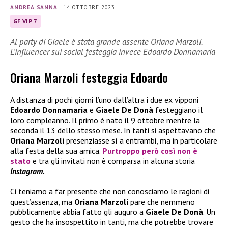
ANDREA SANNA
|
14 OTTOBRE 2023
GF VIP 7
Al party di Giaele è stata grande assente Oriana Marzoli.
L’influencer sui social festeggia invece Edoardo Donnamaria
Oriana Marzoli festeggia Edoardo
A distanza di pochi giorni l’uno dall’altra i due ex vipponi
Edoardo Donnamaria
e
Giaele De Donà
festeggiano il
loro compleanno. Il primo è nato il 9 ottobre mentre la
seconda il 13 dello stesso mese. In tanti si aspettavano che
Oriana Marzoli
presenziasse sì a entrambi, ma in particolare
alla festa della sua amica.
Purtroppo però così non è
stato
e tra gli invitati non è comparsa in alcuna storia
Instagram.
Ci teniamo a far presente che non conosciamo le ragioni di
quest’assenza, ma
Oriana Marzoli
pare che nemmeno
pubblicamente abbia fatto gli auguro a
Giaele De Donà
. Un
gesto che ha insospettito in tanti, ma che potrebbe trovare