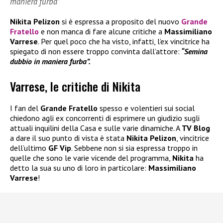
maniera furba”
Nikita Pelizon
si è espressa a proposito del nuovo
Grande
Fratello
e non manca di fare alcune critiche a
Massimiliano
Varrese
. Per quel poco che ha visto, infatti, l’ex vincitrice ha
spiegato di non essere troppo convinta dall’attore:
“Semina
dubbio in maniera furba”.
Varrese, le critiche di Nikita
I fan del
Grande Fratello
spesso e volentieri sui social
chiedono agli ex concorrenti di esprimere un giudizio sugli
attuali inquilini della Casa e sulle varie dinamiche. A
TV Blog
a dare il suo punto di vista è stata
Nikita Pelizon
, vincitrice
dell’ultimo
GF Vip
. Sebbene non si sia espressa troppo in
quelle che sono le varie vicende del programma,
Nikita
ha
detto la sua su uno di loro in particolare:
Massimiliano
Varrese
!