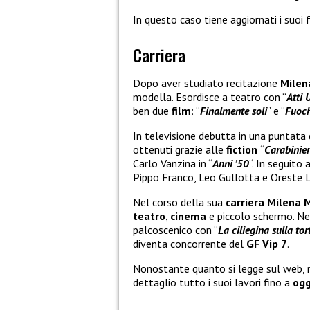
In questo caso tiene aggiornati i suoi
Carriera
Dopo aver studiato recitazione
Milen
modella. Esordisce a teatro con “
Atti 
ben due
film
: “
Finalmente soli
” e “
Fuochi
In televisione debutta in una puntata 
ottenuti grazie alle
fiction
“
Carabinier
Carlo Vanzina in “
Anni ’50
“. In seguito
Pippo Franco, Leo Gullotta e Oreste L
Nel corso della sua
carriera Milena 
teatro
,
cinema
e piccolo schermo. Nel
palcoscenico con “
La ciliegina sulla tor
diventa concorrente del
GF Vip 7
.
Nonostante quanto si legge sul web, 
dettaglio tutto i suoi lavori fino a
ogg