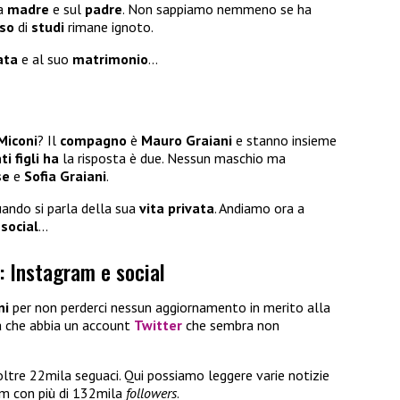
la
madre
e sul
padre
. Non sappiamo nemmeno se ha
rso
di
studi
rimane ignoto.
ata
e al suo
matrimonio
…
Miconi
? Il
compagno
è
Mauro Graiani
e stanno insieme
i figli ha
la risposta è due. Nessun maschio ma
se
e
Sofia Graiani
.
uando si parla della sua
vita privata
. Andiamo ora a
 social
…
: Instagram e social
ni
per non perderci nessun aggiornamento in merito alla
a che abbia un account
Twitter
che sembra non
ltre 22mila seguaci. Qui possiamo leggere varie notizie
am con più di 132mila
followers
.