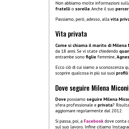
Non abbiamo molte informazioni sul
fratelli
o
sorelle
. Anche il suo
perco
Passiamo, però, adesso, alla
vita priv
Vita privata
Come si chiama il marito di Milena 
da 18 anni. Se vi state chiedendo
quant
entrambe sono
figlie
femmine,
Agne
Ecco ciò di cui siamo a sconoscenza q
scoprire qualcosa in più sui suoi
profili
Dove seguire Milena Miconi
Dove
possiamo
seguire Milena Mico
sfera professionale e
privata
? Risult
aggiornare regolarmente dal 2012.
Si passa, poi, a
Facebook
dove conta o
sul suo lavoro. Infine citiamo Instagr