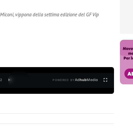
Miconi, vippona della settima edizione del GF Vip
Ad
hub
Media
/
2
POWERED BY