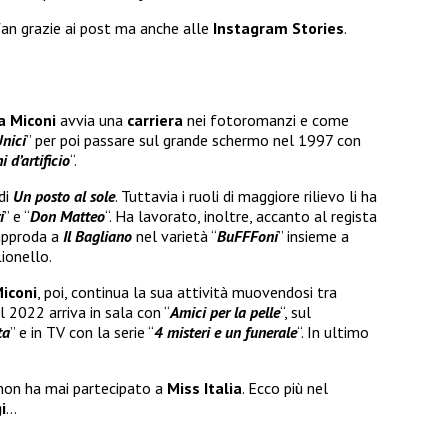
 fan grazie ai post ma anche alle
Instagram Stories
.
a Miconi
avvia una
carriera
nei fotoromanzi e come
Unici
” per poi passare sul grande schermo nel 1997 con
 d’artificio
“.
di
Un posto al sole
. Tuttavia i ruoli di maggiore rilievo li ha
i
” e “
Don Matteo
“. Ha lavorato, inoltre, accanto al regista
 approda a
Il Bagliano
nel varietà “
BuFFFoni
” insieme a
ionello.
Miconi
, poi, continua la sua attività muovendosi tra
 2022 arriva in sala con “
Amici per la pelle
“, sul
ta
” e in TV con la serie “
4 misteri e un funerale
“. In ultimo
non ha mai partecipato a
Miss Italia
. Ecco più nel
i
…