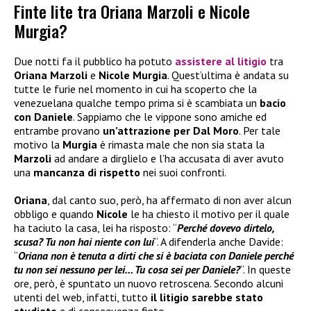
Finte lite tra Oriana Marzoli e Nicole
Murgia?
Due notti fa il pubblico ha potuto
assistere al
litigio
tra
Oriana Marzoli
e
Nicole Murgia
. Quest’ultima è andata su
tutte le furie nel momento in cui ha scoperto che la
venezuelana qualche tempo prima si è scambiata un
bacio
con Daniele
. Sappiamo che le vippone sono amiche ed
entrambe provano
un’attrazione per
Dal Moro
. Per tale
motivo la
Murgia
è rimasta male che non sia stata la
Marzoli
ad andare a dirglielo e l’ha accusata di aver avuto
una
mancanza di rispetto
nei suoi confronti.
Oriana
, dal canto suo, però, ha affermato di non aver alcun
obbligo e quando
Nicole
le ha chiesto il motivo per il quale
ha taciuto la casa, lei ha risposto: “
Perché dovevo dirtelo,
scusa? Tu non hai niente con lui
“. A difenderla anche Davide:
“
Oriana non è tenuta a dirti che si è baciata con Daniele perché
tu non sei nessuno per lei… Tu cosa sei per Daniele?
“. In queste
ore, però, è spuntato un nuovo retroscena. Secondo alcuni
utenti del web, infatti, tutto
il litigio sarebbe stato