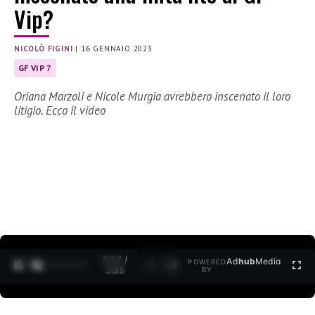
Vip?
NICOLÒ FIGINI
|
16 GENNAIO 2023
GF VIP 7
Oriana Marzoli e Nicole Murgia avrebbero inscenato il loro
litigio. Ecco il video
0:28 /
Ad
hub
Media
POWERED
1
/
2
3:35
BY