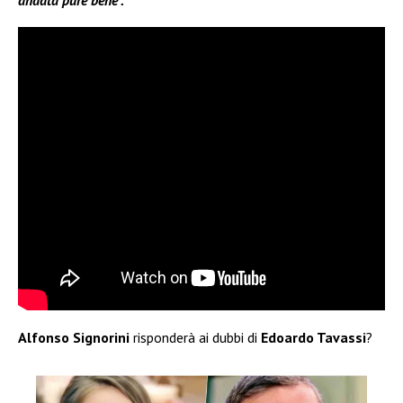
andata pure bene”.
Alfonso Signorini
risponderà ai dubbi di
Edoardo Tavassi
?