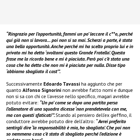
“Ringrazio per l’opportunità, fammi un po’ leccare il c**o, perché
qui già non si lavora… poi non si sa mai. Scherzi a parte, è stata
una bella opportunità. Anche perché mi ha scelto proprio lui e in
privato mi ha detto ‘svoltami questo Grande Fratello’. Questa
frase me la ricordo bene e mi è piaciuta. Però poi c’è stata una
cosa che ha detto che non mi è piaciuta per nulla. Disse tipo
‘abbiamo sbagliato il cast’”.
Successivamente
Edoardo Tavassi
ha aggiunto che per
quanto
Alfonso Signorini
non avrebbe fatto nomi e dunque
non si sa con chi ce l’avesse nello specifico, magari avrebbe
potuto evitare:
“Un po’ come se dopo una partita persa
l’allenatore di una squadra dicesse ‘non prendetevela con me,
ma con questi sfaticati’”.
Stando al pensiero dell’ex gieffino, il
conduttore avrebbe potuto dire dell’altro:
“
Avrei preferito
sentirgli dire ‘la responsabilità è mia, ho sbagliato’. Che poi non
so nemmeno cosa c’è stato di sbagliato perché l’edizione è