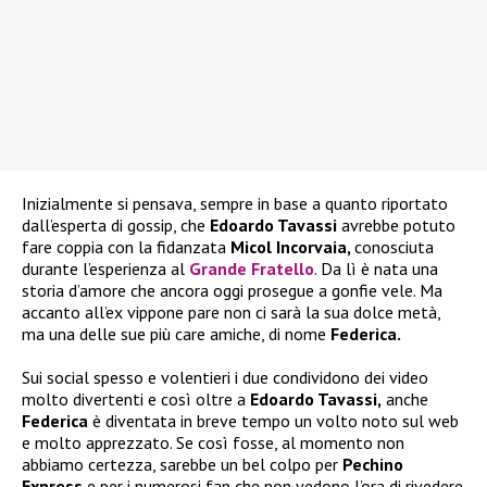
Inizialmente si pensava, sempre in base a quanto riportato
dall’esperta di gossip, che
Edoardo Tavassi
avrebbe potuto
fare coppia con la fidanzata
Micol Incorvaia,
conosciuta
durante l’esperienza al
Grande Fratello
. Da lì è nata una
storia d’amore che ancora oggi prosegue a gonfie vele. Ma
accanto all’ex vippone pare non ci sarà la sua dolce metà,
ma una delle sue più care amiche, di nome
Federica.
Sui social spesso e volentieri i due condividono dei video
molto divertenti e così oltre a
Edoardo Tavassi,
anche
Federica
è diventata in breve tempo un volto noto sul web
e molto apprezzato. Se così fosse, al momento non
abbiamo certezza, sarebbe un bel colpo per
Pechino
Express
e per i numerosi fan che non vedono l’ora di rivedere