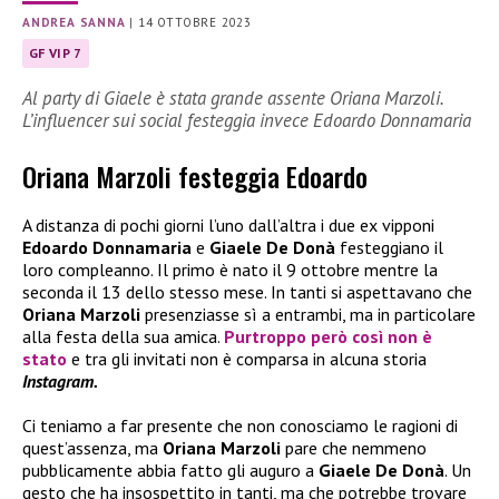
ANDREA SANNA
|
14 OTTOBRE 2023
GF VIP 7
Al party di Giaele è stata grande assente Oriana Marzoli.
L’influencer sui social festeggia invece Edoardo Donnamaria
Oriana Marzoli festeggia Edoardo
A distanza di pochi giorni l’uno dall’altra i due ex vipponi
Edoardo Donnamaria
e
Giaele De Donà
festeggiano il
loro compleanno. Il primo è nato il 9 ottobre mentre la
seconda il 13 dello stesso mese. In tanti si aspettavano che
Oriana Marzoli
presenziasse sì a entrambi, ma in particolare
alla festa della sua amica.
Purtroppo però così non è
stato
e tra gli invitati non è comparsa in alcuna storia
Instagram.
Ci teniamo a far presente che non conosciamo le ragioni di
quest’assenza, ma
Oriana Marzoli
pare che nemmeno
pubblicamente abbia fatto gli auguro a
Giaele De Donà
. Un
gesto che ha insospettito in tanti, ma che potrebbe trovare