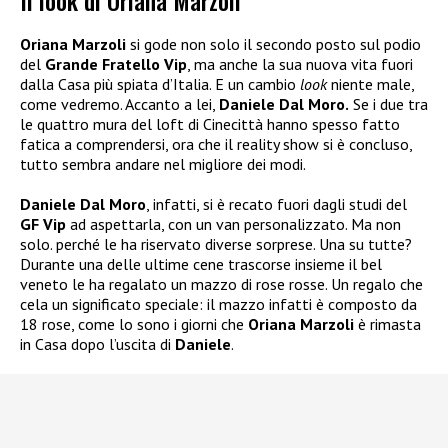
Il look di Oriana Marzoli
Oriana Marzoli
si gode non solo il secondo posto sul podio
del
Grande Fratello Vip
, ma anche la sua nuova vita fuori
dalla Casa più spiata d’Italia. E un cambio
look
niente male,
come vedremo. Accanto a lei,
Daniele Dal Moro.
Se i due tra
le quattro mura del loft di Cinecittà hanno spesso fatto
fatica a comprendersi, ora che il reality show si è concluso,
tutto sembra andare nel migliore dei modi.
Daniele Dal Moro
, infatti, si è recato fuori dagli studi del
GF Vip
ad aspettarla, con un van personalizzato. Ma non
solo. perché le ha riservato diverse sorprese. Una su tutte?
Durante una delle ultime cene trascorse insieme il bel
veneto le ha regalato un mazzo di rose rosse. Un regalo che
cela un significato speciale: il mazzo infatti è composto da
18 rose, come lo sono i giorni che
Oriana Marzoli
è rimasta
in Casa dopo l’uscita di
Daniele
.