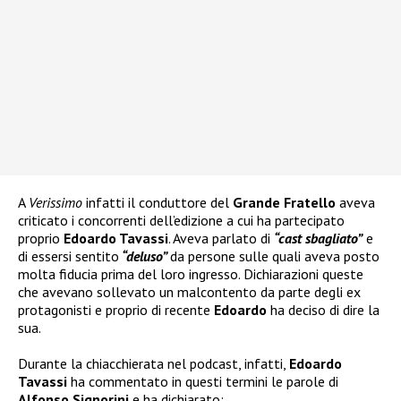
A
Verissimo
infatti il conduttore del
Grande Fratello
aveva
criticato i concorrenti dell’edizione a cui ha partecipato
proprio
Edoardo Tavassi
. Aveva parlato di
“cast sbagliato”
e
di essersi sentito
“deluso”
da persone sulle quali aveva posto
molta fiducia prima del loro ingresso. Dichiarazioni queste
che avevano sollevato un malcontento da parte degli ex
protagonisti e proprio di recente
Edoardo
ha deciso di dire la
sua.
Durante la chiacchierata nel podcast, infatti,
Edoardo
Tavassi
ha commentato in questi termini le parole di
Alfonso Signorini
e ha dichiarato: