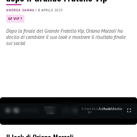
ANDREA SANNA
|
8 APRILE 2023
GF VIP 7
Dopo la finale del Grande Fratello Vip, Oriana Marzoli ha
deciso di cambiare il suo look e mostrare il risultato finale
sui social
0:30 /
Ad
hub
Media
POWERED
1
/
2
1:40
BY