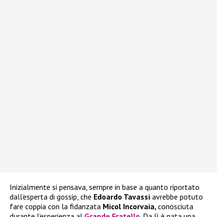
Inizialmente si pensava, sempre in base a quanto riportato
dall’esperta di gossip, che
Edoardo Tavassi
avrebbe potuto
fare coppia con la fidanzata
Micol Incorvaia,
conosciuta
durante l’esperienza al
Grande Fratello
. Da lì è nata una