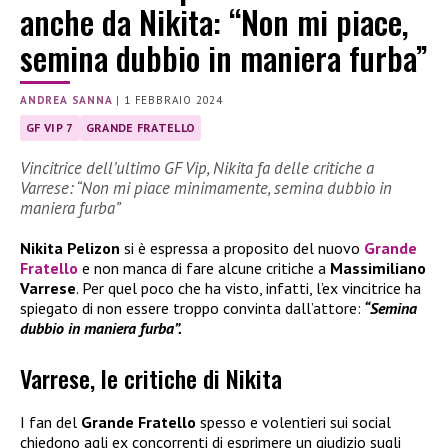
anche da Nikita: “Non mi piace,
semina dubbio in maniera furba”
ANDREA SANNA
|
1 FEBBRAIO 2024
GF VIP 7
GRANDE FRATELLO
Vincitrice dell’ultimo GF Vip, Nikita fa delle critiche a
Varrese: “Non mi piace minimamente, semina dubbio in
maniera furba”
Nikita Pelizon
si è espressa a proposito del nuovo
Grande
Fratello
e non manca di fare alcune critiche a
Massimiliano
Varrese
. Per quel poco che ha visto, infatti, l’ex vincitrice ha
spiegato di non essere troppo convinta dall’attore:
“Semina
dubbio in maniera furba”.
Varrese, le critiche di Nikita
I fan del
Grande Fratello
spesso e volentieri sui social
chiedono agli ex concorrenti di esprimere un giudizio sugli