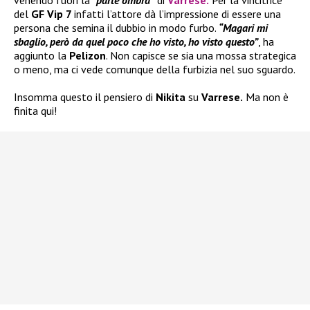
venendo fuori la
“parte ombra”
di
Varrese
.
Per la vincitrice
del
GF Vip 7
infatti l’attore dà l’impressione di essere una
persona che semina il dubbio in modo furbo.
“Magari mi
sbaglio, però da quel poco che ho visto, ho visto questo”
, ha
aggiunto la
Pelizon
. Non capisce se sia una mossa strategica
o meno, ma ci vede comunque della furbizia nel suo sguardo.
Insomma questo il pensiero di
Nikita
su
Varrese.
Ma non è
finita qui!