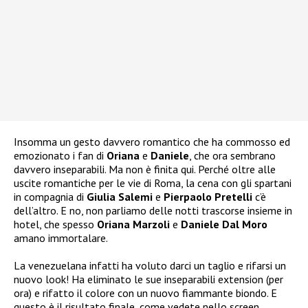
Insomma un gesto davvero romantico che ha commosso ed
emozionato i fan di
Oriana
e
Daniele
, che ora sembrano
davvero inseparabili. Ma non è finita qui. Perché oltre alle
uscite romantiche per le vie di Roma, la cena con gli spartani
in compagnia di
Giulia Salemi
e
Pierpaolo Pretelli
c’è
dell’altro. E no, non parliamo delle notti trascorse insieme in
hotel, che spesso
Oriana Marzoli
e
Daniele Dal Moro
amano immortalare.
La venezuelana infatti ha voluto darci un taglio e rifarsi un
nuovo look! Ha eliminato le sue inseparabili extension (per
ora) e rifatto il colore con un nuovo fiammante biondo. E
questo è il risultato finale, come vedete nello screen