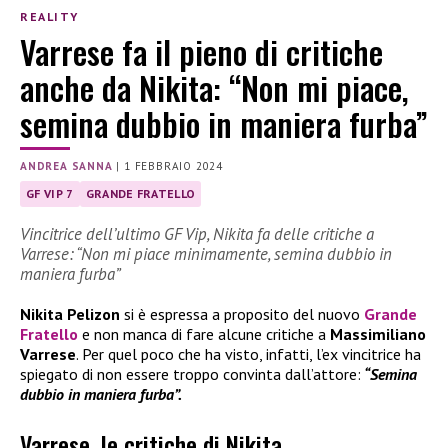
REALITY
Varrese fa il pieno di critiche
anche da Nikita: “Non mi piace,
semina dubbio in maniera furba”
ANDREA SANNA
|
1 FEBBRAIO 2024
GF VIP 7
GRANDE FRATELLO
Vincitrice dell’ultimo GF Vip, Nikita fa delle critiche a
Varrese: “Non mi piace minimamente, semina dubbio in
maniera furba”
Nikita Pelizon
si è espressa a proposito del nuovo
Grande
Fratello
e non manca di fare alcune critiche a
Massimiliano
Varrese
. Per quel poco che ha visto, infatti, l’ex vincitrice ha
spiegato di non essere troppo convinta dall’attore:
“Semina
dubbio in maniera furba”.
Varrese, le critiche di Nikita