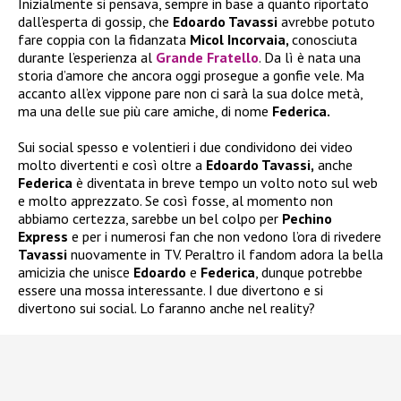
Inizialmente si pensava, sempre in base a quanto riportato
dall’esperta di gossip, che
Edoardo Tavassi
avrebbe potuto
fare coppia con la fidanzata
Micol Incorvaia,
conosciuta
durante l’esperienza al
Grande Fratello
. Da lì è nata una
storia d’amore che ancora oggi prosegue a gonfie vele. Ma
accanto all’ex vippone pare non ci sarà la sua dolce metà,
ma una delle sue più care amiche, di nome
Federica.
Sui social spesso e volentieri i due condividono dei video
molto divertenti e così oltre a
Edoardo Tavassi,
anche
Federica
è diventata in breve tempo un volto noto sul web
e molto apprezzato. Se così fosse, al momento non
abbiamo certezza, sarebbe un bel colpo per
Pechino
Express
e per i numerosi fan che non vedono l’ora di rivedere
Tavassi
nuovamente in TV. Peraltro il fandom adora la bella
amicizia che unisce
Edoardo
e
Federica
, dunque potrebbe
essere una mossa interessante. I due divertono e si
divertono sui social. Lo faranno anche nel reality?