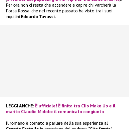
Per ora non ci resta che attendere e capire chi varcherà la
Porta Rossa, che nel recente passato ha visto tra i suoi
inquilini
Edoardo Tavassi.
LEGGI ANCHE
:
È ufficiale! È finita tra Clio Make Up e il
marito Claudio Midolo: il comunicato congiunto
Il romano è tornato a parlare della sua esperienza al
Grande Fratello
in occasione del podcast
“C’ho l’ansia”,