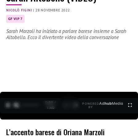
NICOLÒ FIGINI
|
28 NOVEMBRE 2022
GF VIP 7
Sarah Marzoli ha iniziato a parlare barese insieme a Sarah
Altobello. Ecco il divertente video della conversazione
0:30 /
Ad
hub
Media
POWERED
1
/
2
1:40
BY
L’accento barese di Oriana Marzoli