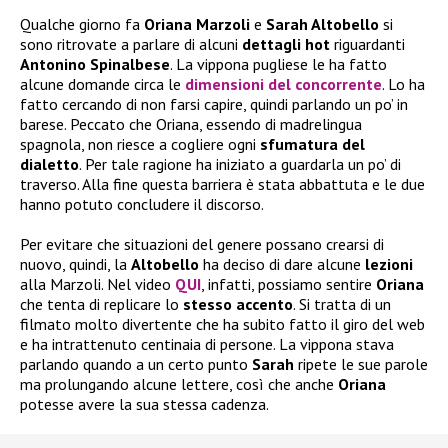
Qualche giorno fa
Oriana Marzoli
e
Sarah Altobello
si
sono ritrovate a parlare di alcuni
dettagli hot
riguardanti
Antonino Spinalbese
. La vippona pugliese le ha fatto
alcune domande circa le
dimensioni del con
corrente
. Lo ha
fatto cercando di non farsi capire, quindi parlando un po’ in
barese. Peccato che Oriana, essendo di madrelingua
spagnola, non riesce a cogliere ogni
sfumatura del
dialetto
. Per tale ragione ha iniziato a guardarla un po’ di
traverso. Alla fine questa barriera è stata abbattuta e le due
hanno potuto concludere il discorso.
Per evitare che situazioni del genere possano crearsi di
nuovo, quindi, la
Altobello
ha deciso di dare alcune
lezioni
alla Marzoli. Nel video
QUI
, infatti, possiamo sentire
Oriana
che tenta di replicare lo
stesso accento
. Si tratta di un
filmato molto divertente che ha subito fatto il giro del web
e ha intrattenuto centinaia di persone. La vippona stava
parlando quando a un certo punto
Sarah
ripete le sue parole
ma prolungando alcune lettere, così che anche
Oriana
potesse avere la sua stessa cadenza.