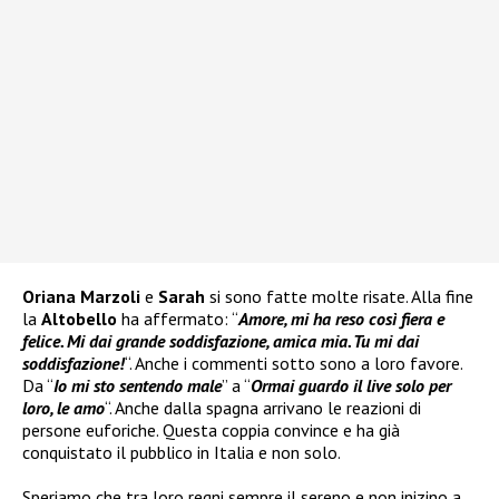
Oriana Marzoli
e
Sarah
si sono fatte molte risate. Alla fine
la
Altobello
ha affermato: “
Amore, mi ha reso così fiera e
felice. Mi dai grande soddisfazione, amica mia. Tu mi dai
soddisfazione!
“. Anche i commenti sotto sono a loro favore.
Da “
Io mi sto sentendo male
” a “
Ormai guardo il live solo per
loro, le amo
“. Anche dalla spagna arrivano le reazioni di
persone euforiche. Questa coppia convince e ha già
conquistato il pubblico in Italia e non solo.
Speriamo che tra loro regni sempre il sereno e non inizino a