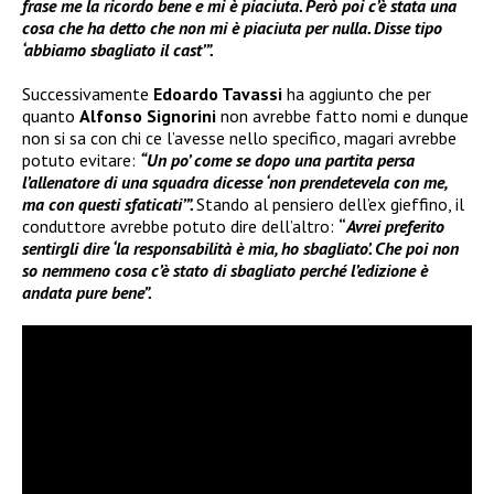
frase me la ricordo bene e mi è piaciuta. Però poi c’è stata una
cosa che ha detto che non mi è piaciuta per nulla. Disse tipo
‘abbiamo sbagliato il cast’”.
Successivamente
Edoardo Tavassi
ha aggiunto che per
quanto
Alfonso Signorini
non avrebbe fatto nomi e dunque
non si sa con chi ce l’avesse nello specifico, magari avrebbe
potuto evitare:
“Un po’ come se dopo una partita persa
l’allenatore di una squadra dicesse ‘non prendetevela con me,
ma con questi sfaticati’”.
Stando al pensiero dell’ex gieffino, il
conduttore avrebbe potuto dire dell’altro:
“
Avrei preferito
sentirgli dire ‘la responsabilità è mia, ho sbagliato’. Che poi non
so nemmeno cosa c’è stato di sbagliato perché l’edizione è
andata pure bene”.