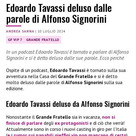
Edoardo Tavassi deluso dalle
parole di Alfonso Signorini
ANDREA SANNA
|
10 LUGLIO 2024
GF VIP 7
GRANDE FRATELLO
In un podcast Edoardo Tavassi è tornato a parlare di Alfonso
Signorini e si è detto deluso dalle sue parole. Ecco perché
Ospite di un podcast,
Edoardo Tavassi
è tornato sulla sua
avventura nella Casa del
Grande Fratello
e si è detto
molto deluso dalle parole di
Alfonso Signorini
sulla sua
edizione.
Edoardo Tavassi deluso da Alfonso Signorini
Nonostante il
Grande Fratello
sia in vacanza,
non si
finisce di parlare
degli
ex protagonisti
e di ciò che verrà!
Attualmente sono in corso i nuovi casting in giro per l’Italia
(
e i rumor sui papabili gieffini vip non mancano di certo
).