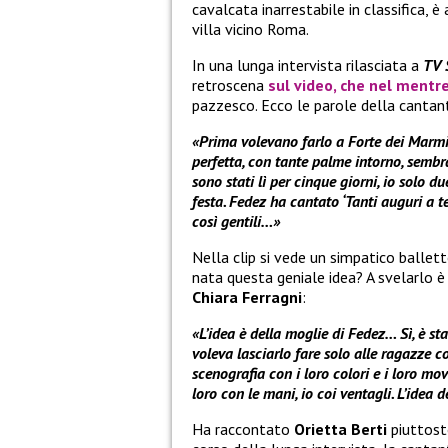
cavalcata inarrestabile in classifica, 
villa vicino Roma.
In una lunga intervista rilasciata a
TV 
retroscena
sul video, che nel mentre
pazzesco. Ecco le parole della cantan
«Prima volevano farlo a Forte dei Marmi,
perfetta, con tante palme intorno, sembr
sono stati lì per cinque giorni, io solo 
festa. Fedez ha cantato ‘Tanti auguri a te’
così gentili…»
Nella clip si vede un simpatico ballett
nata questa geniale idea? A svelarlo è
Chiara Ferragni
:
«L’idea è della moglie di Fedez… Sì, è st
voleva lasciarlo fare solo alle ragazze c
scenografia con i loro colori e i loro mo
loro con le mani, io coi ventagli. L’idea 
Ha raccontato
Orietta Berti
piuttost