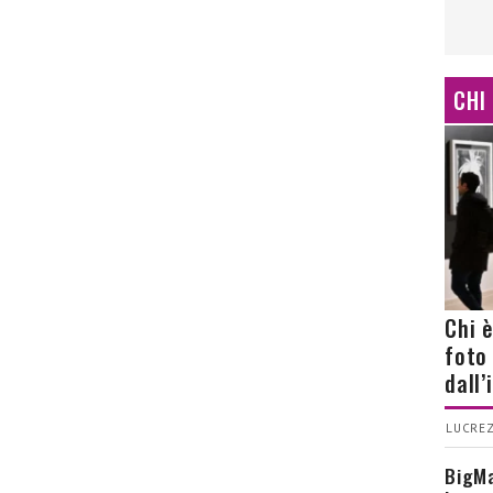
CHI
Chi 
foto
dall
LUCREZ
BigMa