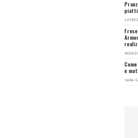
Pranz
piatt
LUCREZ
Fresel
Armon
reali
REDAZI
Come 
e mat
SARA G