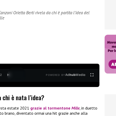
anzoni Orietta Berti rivela da chi è partita l’idea del
lle
Ad
hub
Media
/
2
POWERED BY
a chi è nata l’idea?
uesta estate 2021
grazie al tormentone
Mille
, in duetto
ato brano, diventato ormai una hit grazie anche alla