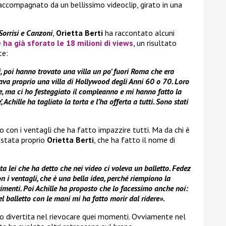
è accompagnato da un bellissimo videoclip, girato in una
Sorrisi e Canzoni
,
Orietta Berti
ha raccontato alcuni
 ha già sforato le 18 milioni di views
, un risultato
te:
 poi hanno trovato una villa un po’ fuori Roma che era
ava proprio una villa di Hollywood degli Anni 60 o 70. Loro
due, ma ci ho festeggiato il compleanno e mi hanno fatto la
, Achille ha tagliato la torta e l’ha offerta a tutti. Sono stati
o con i ventagli che ha fatto impazzire tutti. Ma da chi è
 stata proprio
Orietta Berti
, che ha fatto il nome di
ata lei che ha detto che nei video ci voleva un balletto. Fedez
on i ventagli, che è una bella idea, perché riempiono la
vimenti. Poi Achille ha proposto che lo facessimo anche noi:
del balletto con le mani mi ha fatto morir dal ridere».
o divertita nel rievocare quei momenti. Ovviamente nel