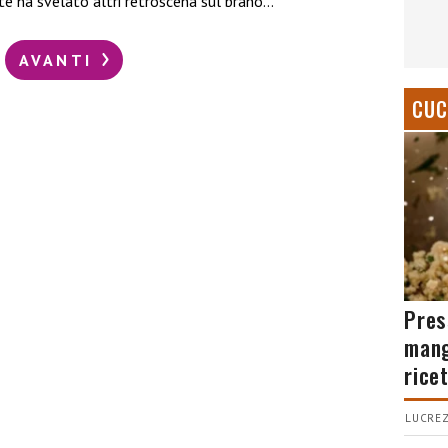
nte ha svelato altri retroscena sul brano…
AVANTI
CUC
Pres
mang
rice
LUCREZ