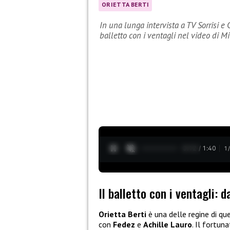
ORIETTA BERTI
In una lunga intervista a TV Sorrisi e C
balletto con i ventagli nel video di Mi
0:13 / 1:40
1
Il balletto con i ventagli: d
Orietta Berti
è una delle regine di q
con
Fedez
e
Achille Lauro
. Il fortun