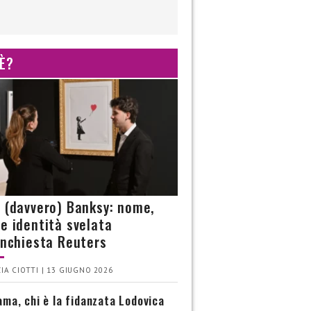
 È?
è (davvero) Banksy: nome,
 e identità svelata
’inchiesta Reuters
IA CIOTTI | 13 GIUGNO 2026
ma, chi è la fidanzata Lodovica