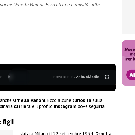
 anche Ornella Vanoni. Ecco alcune curiosità sulla
Ad
hub
Media
/
2
POWERED BY
 anche
Ornella Vanoni
. Ecco alcune
curiosità
sulla
rdinaria
carriera
e il profilo
Instagram
dove seguirla.
 figli
Nata a Milano il 22 settembre 1934,
Ornella