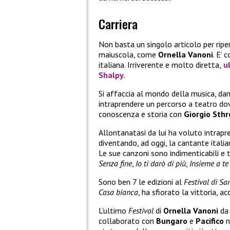
Carriera
Non basta un singolo articolo per rip
maiuscola, come
Ornella Vanoni
. E’ 
italiana. Irriverente e molto diretta,
ul
Shalpy.
Si affaccia al mondo della musica, dand
intraprendere un percorso a teatro dov
conoscenza e storia con
Giorgio Sthr
Allontanatasi da lui ha voluto intrapr
diventando, ad oggi, la cantante itali
Le sue canzoni sono indimenticabili e
Senza fine
,
Io ti darò di più
,
Insieme a te
Sono ben 7 le edizioni al
Festival di S
Casa bianca
, ha sfiorato la vittoria, 
L’ultimo
Festival
di
Ornella Vanoni
da 
collaborato con
Bungaro
e
Pacifico
n