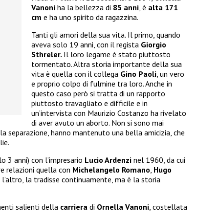
Vanoni
ha la bellezza di
85 anni
, è
alta 171
cm
e ha uno spirito da ragazzina.
Tanti gli amori della sua vita. Il primo, quando
aveva solo 19 anni, con il regista
Giorgio
Sthreler.
Il loro legame è stato piuttosto
tormentato. Altra storia importante della sua
vita è quella con il collega
Gino Paoli
, un vero
e proprio colpo di fulmine tra loro. Anche in
questo caso però si tratta di un rapporto
piuttosto travagliato e difficile e in
un’intervista con Maurizio Costanzo ha rivelato
di aver avuto un aborto. Non si sono mai
la separazione, hanno mantenuto una bella amicizia, che
ie.
lo 3 anni) con l’impresario
Lucio Ardenzi
nel 1960, da cui
tre relazioni quella con
Michelangelo Romano
,
Hugo
a l’altro, la tradisse continuamente, ma è la storia
enti salienti della
carriera
di
Ornella Vanoni
, costellata