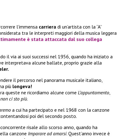
ercorrere l’immensa
carriera
di un’artista con la “A”
considerata tra le interpreti maggiori della musica leggera
timamente è stata attaccata dal suo collega
o il via ai suoi successi nel 1956, quando ha iniziato a
e interpretava alcune ballate, proprio grazie alla
eler.
endere il percorso nel panorama musicale italiano,
ana più
longeva!
 tra queste ne ricordiamo alcune come
L’appuntamento
,
 non ci sto più
.
anremo
a cui ha partecipato e nel 1968 con la canzone
accontentandosi poi del secondo posto.
concorrente risale allo scorso anno, quando ha
ella canzone
Imparare ad amarsi
. Quest’anno invece è