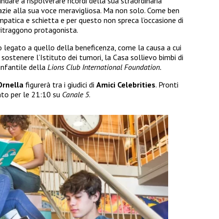
andare a rispolverare ricordi della sua straordinaria
grazie alla sua voce meravigliosa. Ma non solo. Come ben
patica e schietta e per questo non spreca l’occasione di
ritraggono protagonista.
o legato a quello della beneficenza, come la causa a cui
sostenere l’Istituto dei tumori, la Casa sollievo bimbi di
 infantile della
Lions Club International Foundation.
Ornella
figurerà tra i giudici di
Amici Celebrities
. Pronti
ato per le 21:10 su
Canale 5
.