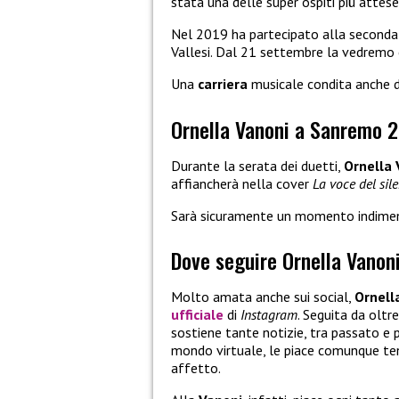
stata una delle super ospiti più attes
Nel 2019 ha partecipato alla seconda
Vallesi. Dal 21 settembre la vedremo 
Una
carriera
musicale condita anche da
Ornella Vanoni a Sanremo 
Durante la serata dei duetti,
Ornella
affiancherà nella cover
La voce del sil
Sarà sicuramente un momento indimentic
Dove seguire Ornella Vanon
Molto amata anche sui social,
Ornell
ufficiale
di
Instagram
. Seguita da oltr
sostiene tante notizie, tra passato e 
mondo virtuale, le piace comunque ten
affetto.