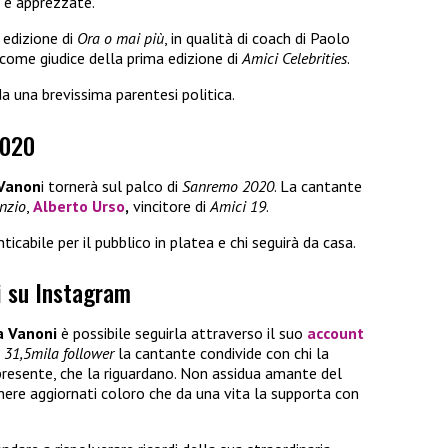
e e apprezzate.
 edizione di
Ora o mai più
, in qualità di coach di Paolo
come giudice della prima edizione di
Amici Celebrities
.
 una brevissima parentesi politica.
2020
 Vanon
i tornerà sul palco di
Sanremo 2020
. La cantante
enzio
,
Alberto Urso
,
vincitore di
Amici 19
.
abile per il pubblico in platea e chi seguirà da casa.
i su Instagram
a Vanoni
è possibile seguirla attraverso il suo
account
e
31,5mila follower
la cantante condivide con chi la
presente, che la riguardano. Non assidua amante del
ere aggiornati coloro che da una vita la supporta con