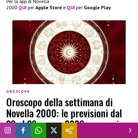
Per la app di Novella
2000
QUI
per
Apple
Store
e
QUI
per
Google
Play
OROSCOPO
Oroscopo della settimana di
Novella 2000: le previsioni dal
23 al 29 marzo 2026 per ogni
segno zodiacale