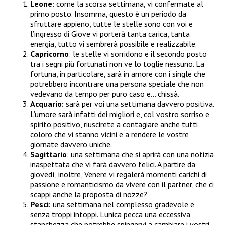
Leone
: come la scorsa settimana, vi confermate al
primo posto. Insomma, questo è un periodo da
sfruttare appieno, tutte le stelle sono con voi e
l’ingresso di Giove vi porterà tanta carica, tanta
energia, tutto vi sembrerà possibile e realizzabile.
Capricorno
: le stelle vi sorridono e il secondo posto
tra i segni più fortunati non ve lo toglie nessuno. La
fortuna, in particolare, sarà in amore con i single che
potrebbero incontrare una persona speciale che non
vedevano da tempo per puro caso e… chissà.
Acquario:
sarà per voi una settimana davvero positiva.
L’umore sarà infatti dei migliori e, col vostro sorriso e
spirito positivo, riuscirete a contagiare anche tutti
coloro che vi stanno vicini e a rendere le vostre
giornate davvero uniche.
Sagittario
: una settimana che si aprirà con una notizia
inaspettata che vi farà davvero felici. A partire da
giovedì, inoltre, Venere vi regalerà momenti carichi di
passione e romanticismo da vivere con il partner, che ci
scappi anche la proposta di nozze?
Pesci:
una settimana nel complesso gradevole e
senza troppi intoppi. L’unica pecca una eccessiva
stanchezza che potrebbe spingervi a cambiare i vostri