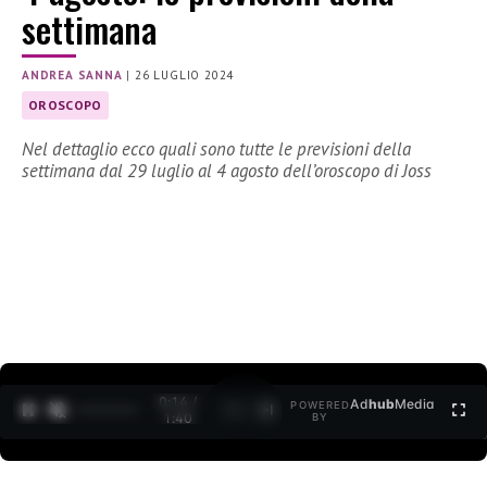
settimana
ANDREA SANNA
|
26 LUGLIO 2024
OROSCOPO
Nel dettaglio ecco quali sono tutte le previsioni della
settimana dal 29 luglio al 4 agosto dell’oroscopo di Joss
0:15 /
Ad
hub
Media
POWERED
1
/
2
1:40
BY