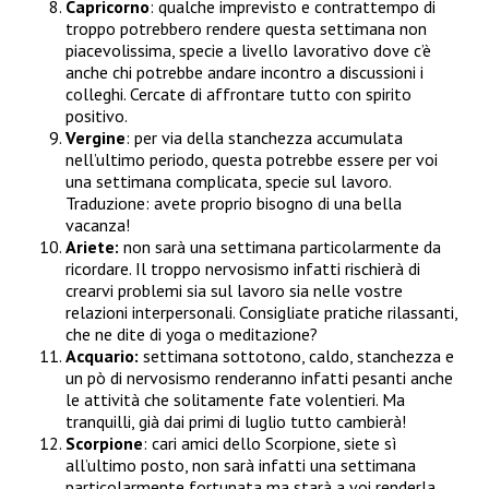
Capricorno
: qualche imprevisto e contrattempo di
troppo potrebbero rendere questa settimana non
piacevolissima, specie a livello lavorativo dove c’è
anche chi potrebbe andare incontro a discussioni i
colleghi. Cercate di affrontare tutto con spirito
positivo.
Vergine
: per via della stanchezza accumulata
nell’ultimo periodo, questa potrebbe essere per voi
una settimana complicata, specie sul lavoro.
Traduzione: avete proprio bisogno di una bella
vacanza!
Ariete:
non sarà una settimana particolarmente da
ricordare. Il troppo nervosismo infatti rischierà di
crearvi problemi sia sul lavoro sia nelle vostre
relazioni interpersonali. Consigliate pratiche rilassanti,
che ne dite di yoga o meditazione?
Acquario:
settimana sottotono, caldo, stanchezza e
un pò di nervosismo renderanno infatti pesanti anche
le attività che solitamente fate volentieri. Ma
tranquilli, già dai primi di luglio tutto cambierà!
Scorpione
: cari amici dello Scorpione, siete sì
all’ultimo posto, non sarà infatti una settimana
particolarmente fortunata ma starà a voi renderla