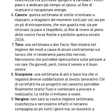
piani e a dedicare più tempo al riposo, al fine di
ricaricarvi e riacquistare energie.
Cancro
: questa settimana le stelle vi invitano a
rilassarvi, a ritagliarvi dei momenti tutti per voi, sia per
un pò di introspezione, che non guasta mai, sia per
ritrovare la pace e l’equilibrio, al fine di vivere al pieno
delle vostre forze fisiche e psichiche questa estate
2026.
Toro:
una settimana a due facce. Non inizierà nel
migliore dei modi a causa di alcuni contrattempi sul
lavoro che vi renderanno parecchio nervosi.
Nervosismo che potrebbe ripercuotersi sulle persone a
voi care. Da giovedì, però, torna il sereno e il buon
umore.
Scorpione
: una settimana di alti e bassi ma che vi
regalerà diverse soddisfazioni al livello lavorativo. Chi
di voi infatti ha un progetto nel cassetto potrebbe
finalmente tirarlo fuori e cominciare a provare a
realizzarlo. Le stelle vi invitano a osare.
Vergine:
non sarà la vostra migliore settimana,
stanchezza e nervosismo infatti vi terranno
compagnia un pò tutti i giorni ma, se riuscirete a