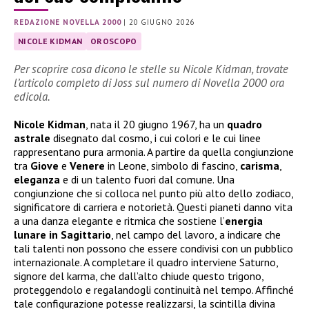
REDAZIONE NOVELLA 2000
|
20 GIUGNO 2026
NICOLE KIDMAN
OROSCOPO
Per scoprire cosa dicono le stelle su Nicole Kidman, trovate
l’articolo completo di Joss sul numero di Novella 2000 ora
edicola.
Nicole
Kidman
, nata il 20 giugno 1967, ha un
quadro
astrale
disegnato dal cosmo, i cui colori e le cui linee
rappresentano pura armonia. A partire da quella congiunzione
tra
Giove
e
Venere
in Leone, simbolo di fascino,
carisma
,
eleganza
e di un talento fuori dal comune. Una
congiunzione che si colloca nel punto più alto dello zodiaco,
significatore di carriera e notorietà. Questi pianeti danno vita
a una danza elegante e ritmica che sostiene l’
energia
lunare in Sagittario
, nel campo del lavoro, a indicare che
tali talenti non possono che essere condivisi con un pubblico
internazionale. A completare il quadro interviene Saturno,
signore del karma, che dall’alto chiude questo trigono,
proteggendolo e regalandogli continuità nel tempo. Affinché
tale configurazione potesse realizzarsi, la scintilla divina