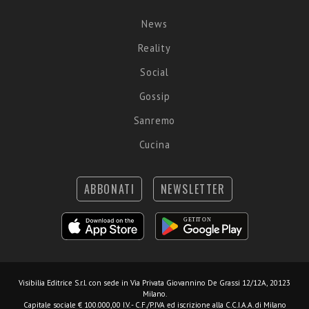
News
Reality
Social
Gossip
Sanremo
Cucina
ABBONATI
NEWSLETTER
Visibilia Editrice S.r.l.
con sede in Via Privata Giovannino De Grassi 12/12A, 20123
Milano.
Capitale sociale € 100.000,00 I.V. - C.F./P.IVA ed iscrizione alla C.C.I.A.A. di Milano