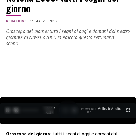
giorno
REDAZIONE
|
13 MARZO 2019
Oroscopo del giorno: tutti i segni di oggi e domani dal nostro
giornale di Novella2000 in edicola questa settimana:
scopri…
0:27 /
Ad
hub
Media
POWERED
1
/
2
3:35
BY
Oroscopo del giorno
: tutti i segni di oggi e domani dal