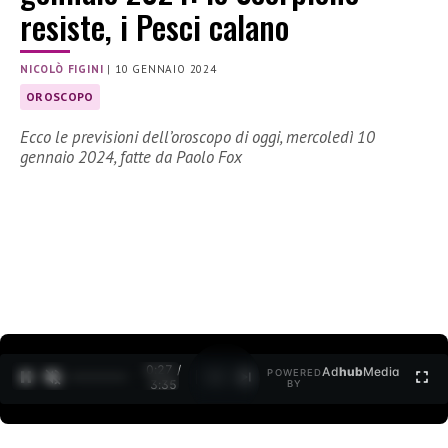
resiste, i Pesci calano
NICOLÒ FIGINI
|
10 GENNAIO 2024
OROSCOPO
Ecco le previsioni dell’oroscopo di oggi, mercoledì 10
gennaio 2024, fatte da Paolo Fox
0:27 /
Ad
hub
Media
POWERED
1
/
2
3:35
BY