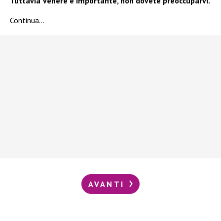
Tuttavia Venere è importante, non dovete preoccuparvi.
Continua…
AVANTI