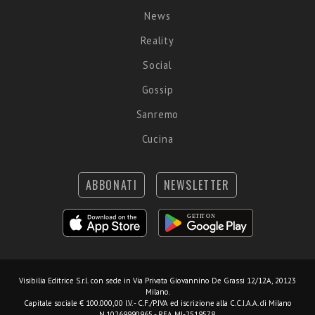
News
Reality
Social
Gossip
Sanremo
Cucina
ABBONATI
NEWSLETTER
Visibilia Editrice S.r.l.
con sede in Via Privata Giovannino De Grassi 12/12A, 20123
Milano.
Capitale sociale € 100.000,00 I.V. - C.F./P.IVA ed iscrizione alla C.C.I.A.A. di Milano
N.10269990965 - REA MI-2519578.