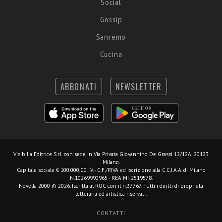
Social
Gossip
Sanremo
Cucina
ABBONATI
NEWSLETTER
Visibilia Editrice S.r.l.
con sede in Via Privata Giovannino De Grassi 12/12A, 20123
Milano.
Capitale sociale € 100.000,00 I.V. - C.F./P.IVA ed iscrizione alla C.C.I.A.A. di Milano
N.10269990965 - REA MI-2519578.
Novella 2000 © 2026. Iscritta al ROC con il n.37767. Tutti i diritti di proprietà
letteraria ed artistica riservati.
CONTATTI