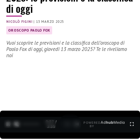
di oggi
NICOLÒ FIGINI
|
13 MARZO 2025
OROSCOPO PAOLO FOX
Vuoi scoprire le previsioni e la classifica dell’oroscopo di
Paolo Fox di oggi, giovedì 13 marzo 2025? Te le riveliamo
noi
0:27 /
Ad
hub
Media
POWERED
1
/
2
3:35
BY