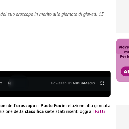
 del suo oroscopo in merito alla giornata di giovedì 15
Ad
hub
Media
/
2
POWERED BY
ioni
dell’
oroscopo
di
Paolo Fox
in relazione alla giornata
osizione della
classifica
siete stati inseriti oggi a
I Fatti