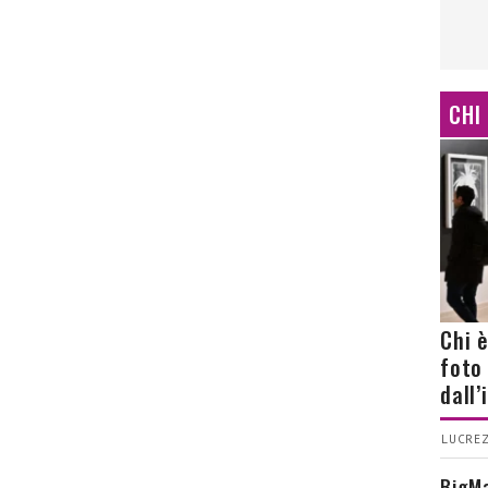
CHI
Chi 
foto
dall
LUCREZ
BigMa