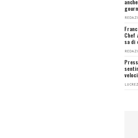
anche
gour
REDAZI
Franc
Chef 
sa di
REDAZI
Press
senti
veloci
LUCREZ