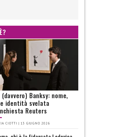
 È?
è (davvero) Banksy: nome,
 e identità svelata
’inchiesta Reuters
IA CIOTTI | 13 GIUGNO 2026
ma, chi è la fidanzata Lodovica