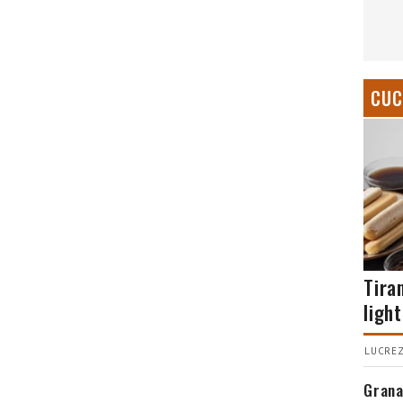
CUC
Tira
light
LUCREZ
Grana