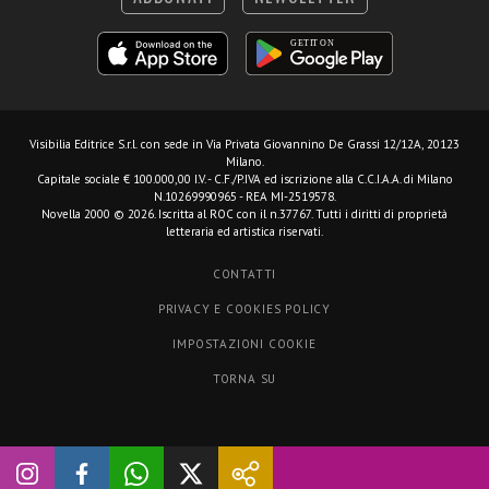
Visibilia Editrice S.r.l.
con sede in Via Privata Giovannino De Grassi 12/12A, 20123
Milano.
Capitale sociale € 100.000,00 I.V. - C.F./P.IVA ed iscrizione alla C.C.I.A.A. di Milano
N.10269990965 - REA MI-2519578.
Novella 2000 © 2026. Iscritta al ROC con il n.37767. Tutti i diritti di proprietà
letteraria ed artistica riservati.
CONTATTI
PRIVACY E COOKIES POLICY
IMPOSTAZIONI COOKIE
TORNA SU