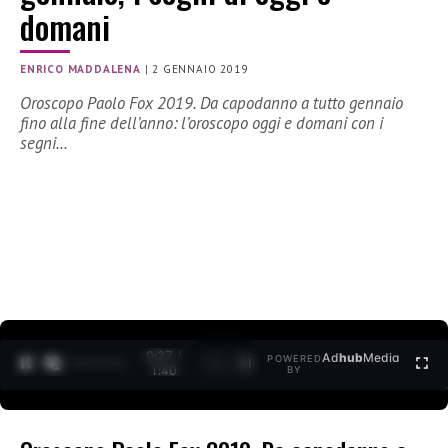
domani
ENRICO MADDALENA
|
2 GENNAIO 2019
Oroscopo Paolo Fox 2019. Da capodanno a tutto gennaio
fino alla fine dell’anno: l’oroscopo oggi e domani con i
segni…
0:28 /
Ad
hub
Media
POWERED
1
/
2
1:40
BY