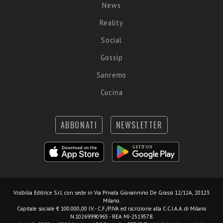
News
Reality
Social
Gossip
Sanremo
Cucina
ABBONATI
NEWSLETTER
Visibilia Editrice S.r.l.
con sede in Via Privata Giovannino De Grassi 12/12A, 20123
Milano.
Capitale sociale € 100.000,00 I.V. - C.F./P.IVA ed iscrizione alla C.C.I.A.A. di Milano
N.10269990965 - REA MI-2519578.