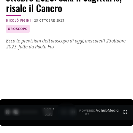
risale il Cancro
NICOLÒ FIGINI
|
25 OTTOBRE 2023
OROSCOPO
Ecco le previsioni dell’oroscopo di oggi, mercoledì 25ottobre
2023, fatte da Paolo Fox
0:27 /
Ad
hub
Media
POWERED
1
/
2
3:35
BY