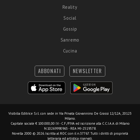
Reality
Social
Gossip
Sanremo
Cucina
ABBONATI
NEWSLETTER
Visibilia Editrice S.r.l.
con sede in Via Privata Giovannino De Grassi 12/12A, 20123
Milano.
Capitale sociale € 100.000,00 I.V. - C.F./P.IVA ed iscrizione alla C.C.I.A.A. di Milano
N.10269990965 - REA MI-2519578.
Novella 2000 © 2026. Iscritta al ROC con il n.37767. Tutti i diritti di proprietà
letteraria ed artistica riservati.