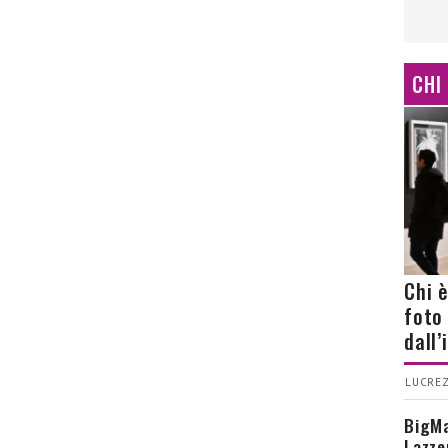
CHI
Chi 
foto
dall
LUCREZ
BigMa
Lazze