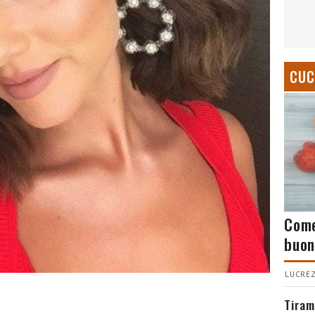
CUC
Come
buon
LUCREZ
Tiram