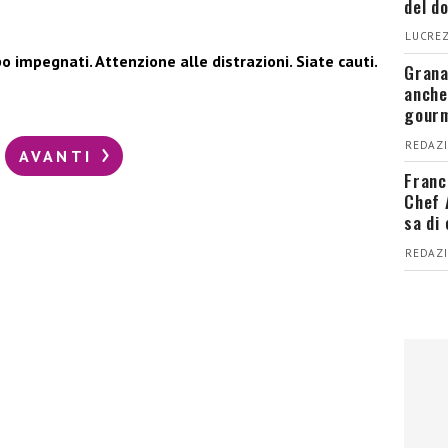
del d
LUCREZ
po impegnati. Attenzione alle distrazioni. Siate cauti.
Grana
anche
gour
REDAZI
AVANTI
Franc
Chef 
sa di
REDAZI