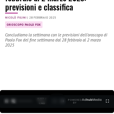
previsioni e classifica
NICOLÒ FIGINI
|
28 FEBBRAIO 2025
OROSCOPO PAOLO FOX
Concludiamo la settimana con le previsioni dell’oroscopo di
Paolo Fox del fine settimana dal 28 febbraio al 2 marzo
2025
0:27 /
Ad
hub
Media
POWERED
1
/
2
1:40
BY