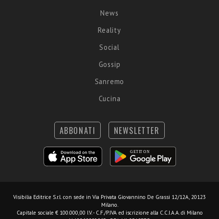
News
Reality
Social
Gossip
Sanremo
Cucina
ABBONATI
NEWSLETTER
Visibilia Editrice S.r.l.
con sede in Via Privata Giovannino De Grassi 12/12A, 20123
Milano.
Capitale sociale € 100.000,00 I.V. - C.F./P.IVA ed iscrizione alla C.C.I.A.A. di Milano