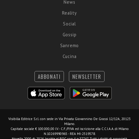
News
Reality
Social
Gossip
Sanremo
Cucina
ABBONATI
NEWSLETTER
Visibilia Editrice S.r.l.
con sede in Via Privata Giovannino De Grassi 12/12A, 20123
Milano.
Capitale sociale € 100.000,00 I.V. - C.F./P.IVA ed iscrizione alla C.C.I.A.A. di Milano
N.10269990965 - REA MI-2519578.
Novella 2000 © 2026. Iscritta al ROC con il n.37767. Tutti i diritti di proprietà