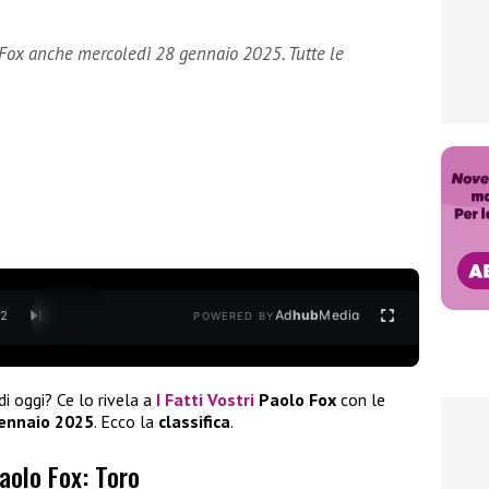
o Fox anche mercoledì 28 gennaio 2025. Tutte le
Ad
hub
Media
/
2
POWERED BY
di oggi? Ce lo rivela a
I Fatti Vostri
Paolo Fox
con le
ennaio 2025
. Ecco la
classifica
.
aolo Fox: Toro