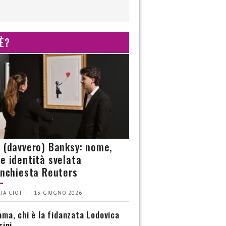
 È?
è (davvero) Banksy: nome,
 e identità svelata
’inchiesta Reuters
IA CIOTTI | 13 GIUGNO 2026
ma, chi è la fidanzata Lodovica
rini