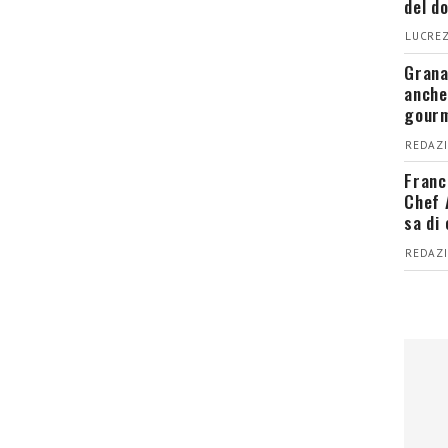
del d
LUCREZ
Grana
anche
gour
REDAZI
Franc
Chef 
sa di
REDAZI