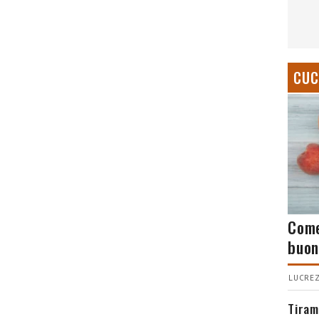
CUC
Come
buon
LUCREZ
Tiram