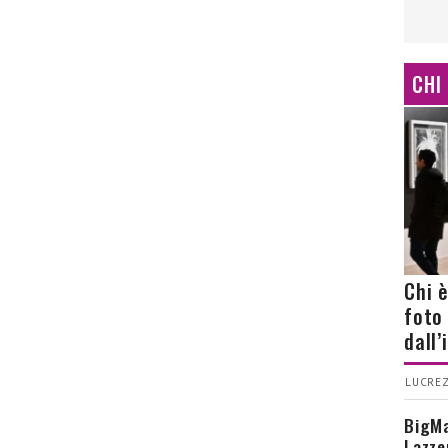
CHI
Chi 
foto
dall
LUCREZ
BigMa
Lazze