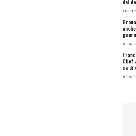
del d
LUCREZ
Grana
anche
gour
REDAZI
Franc
Chef 
sa di
REDAZI