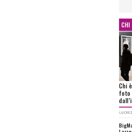
CHI
Chi 
foto
dall
LUCREZ
BigMa
Lazze