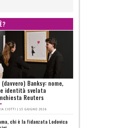
 È?
è (davvero) Banksy: nome,
 e identità svelata
’inchiesta Reuters
IA CIOTTI | 13 GIUGNO 2026
ma, chi è la fidanzata Lodovica
rini