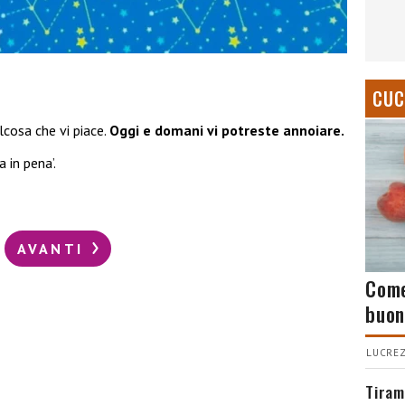
CUC
cosa che vi piace.
Oggi e domani vi potreste annoiare.
 in pena’.
AVANTI
Come
buon
LUCREZ
Tiram