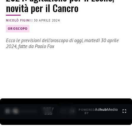
novità per il Cancro
NICOLÒ FIGINI
|
30 APRILE 2024
OROSCOPO
Ecco le previsioni dell’oroscopo di oggi, martedì 30 aprile
2024, fatte da Paolo Fox
0:27 /
Ad
hub
Media
POWERED
1
/
2
3:35
BY