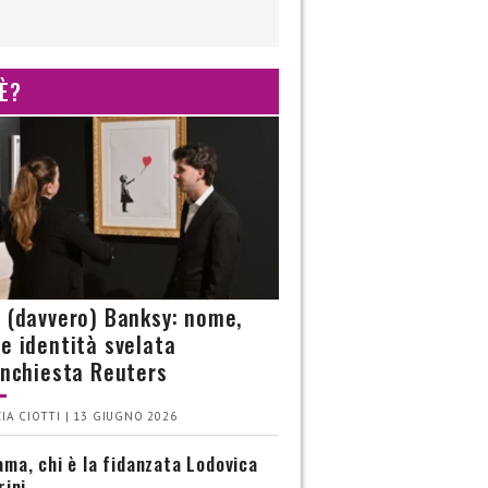
 È?
è (davvero) Banksy: nome,
 e identità svelata
’inchiesta Reuters
IA CIOTTI | 13 GIUGNO 2026
ma, chi è la fidanzata Lodovica
rini