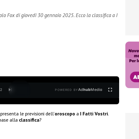
aolo Fox di giovedì 30 gennaio 2025. Ecco la classifica a I
Ad
hub
Media
/
2
POWERED BY
 presenta le previsioni dell’
oroscopo
a
I Fatti Vostri
.
 base alla
classifica
?