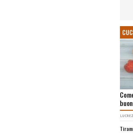
CUC
Come
buon
LUCREZ
Tiram