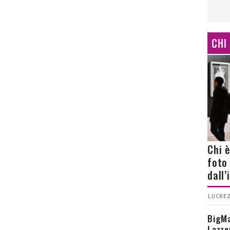
CHI
Chi 
foto
dall
LUCREZ
BigMa
Lazze