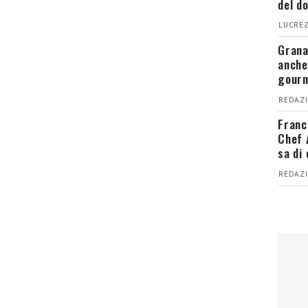
del d
LUCREZ
Grana
anche
gour
REDAZI
Franc
Chef 
sa di
REDAZI