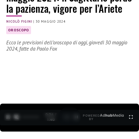
la pazienza, vigore per l’Ariete
NICOLÒ FIGINI
|
30 MAGGIO 2024
OROSCOPO
Ecco le previsioni dell’oroscopo di oggi, giovedì 30 maggio
2024, fatte da Paolo Fox
0:27 /
Ad
hub
Media
POWERED
1
/
2
1:40
BY