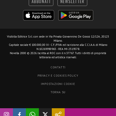
ABBONATI
NEWSLETTER
Visibilia Editrice S.r.l.
con sede in Via Privata Giovannino De Grassi 12/12A, 20123
Milano.
Capitale sociale € 100.000,00 I.V. - C.F./P.IVA ed iscrizione alla C.C.I.A.A. di Milano
N.10269990965 - REA MI-2519578.
Novella 2000 © 2026. Iscritta al ROC con il n.37767. Tutti i diritti di proprietà
letteraria ed artistica riservati.
CONTATTI
PRIVACY E COOKIES POLICY
IMPOSTAZIONI COOKIE
TORNA SU