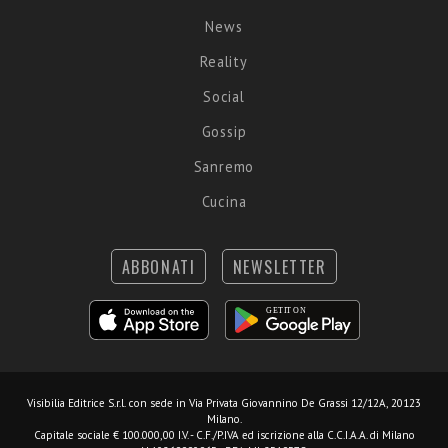
News
Reality
Social
Gossip
Sanremo
Cucina
ABBONATI
NEWSLETTER
Visibilia Editrice S.r.l.
con sede in Via Privata Giovannino De Grassi 12/12A, 20123
Milano.
Capitale sociale € 100.000,00 I.V. - C.F./P.IVA ed iscrizione alla C.C.I.A.A. di Milano