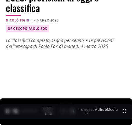
classifica
NICOLÒ FIGINI
|
4 MARZO 2025
OROSCOPO PAOLO FOX
La classifica completa, segno per segno, e le previsioni
dell’oroscopo di Paolo Fox di martedì 4 marzo 2025
0:27 /
Ad
hub
Media
POWERED
1
/
2
1:40
BY