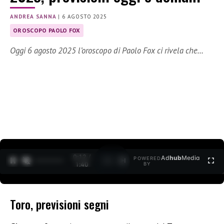
ANDREA SANNA
|
6 AGOSTO 2025
OROSCOPO PAOLO FOX
Oggi 6 agosto 2025 l’oroscopo di Paolo Fox ci rivela che…
0:12 /
Ad
hub
Media
POWERED
1
/
2
1:40
BY
Toro, previsioni segni