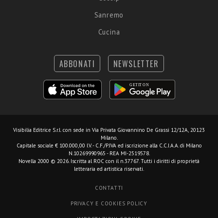
Sanremo
Cucina
ABBONATI
NEWSLETTER
Visibilia Editrice S.r.l.
con sede in Via Privata Giovannino De Grassi 12/12A, 20123
Milano.
Capitale sociale € 100.000,00 I.V. - C.F./P.IVA ed iscrizione alla C.C.I.A.A. di Milano
N.10269990965 - REA MI-2519578.
Novella 2000 © 2026. Iscritta al ROC con il n.37767. Tutti i diritti di proprietà
letteraria ed artistica riservati.
CONTATTI
PRIVACY E COOKIES POLICY