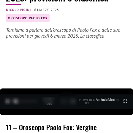
NICOLÒ FIGINI
|
6 MARZO 2025
OROSCOPO PAOLO FOX
Torniamo a parlare dell’oroscopo di Paolo Fox e delle sue
previsioni per giovedì 6 marzo 2025. La classifica
0:10 /
Ad
hub
Media
POWERED
1
/
2
1:40
BY
11 – Oroscopo Paolo Fox: Vergine