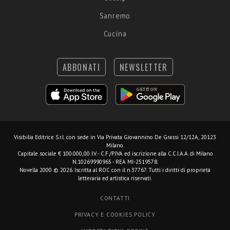
Sanremo
Cucina
ABBONATI
NEWSLETTER
Visibilia Editrice S.r.l.
con sede in Via Privata Giovannino De Grassi 12/12A, 20123
Milano.
Capitale sociale € 100.000,00 I.V. - C.F./P.IVA ed iscrizione alla C.C.I.A.A. di Milano
N.10269990965 - REA MI-2519578.
Novella 2000 © 2026. Iscritta al ROC con il n.37767. Tutti i diritti di proprietà
letteraria ed artistica riservati.
CONTATTI
PRIVACY E COOKIES POLICY