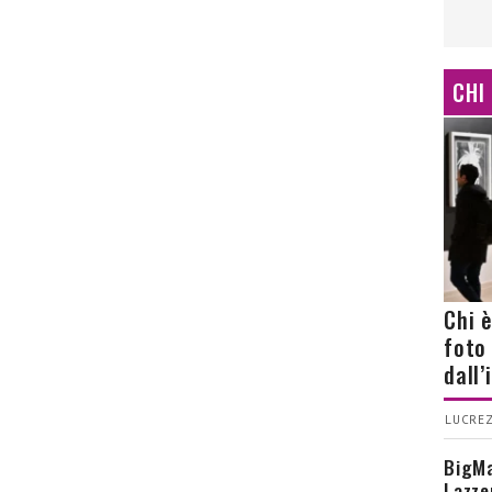
CHI
Chi 
foto
dall
LUCREZ
BigMa
Lazze