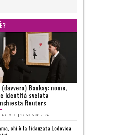
 È?
è (davvero) Banksy: nome,
 e identità svelata
’inchiesta Reuters
IA CIOTTI | 13 GIUGNO 2026
ma, chi è la fidanzata Lodovica
rini