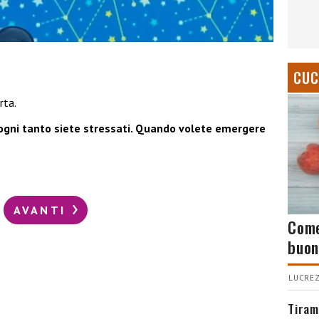
CUC
rta.
ogni tanto siete stressati. Quando volete emergere
AVANTI
Come
buon
LUCREZ
Tiram