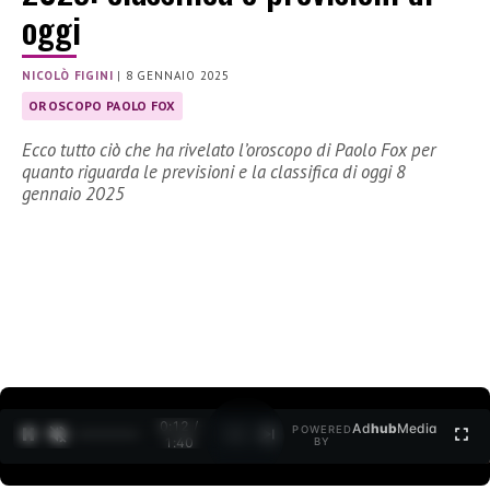
oggi
NICOLÒ FIGINI
|
8 GENNAIO 2025
OROSCOPO PAOLO FOX
Ecco tutto ciò che ha rivelato l’oroscopo di Paolo Fox per
quanto riguarda le previsioni e la classifica di oggi 8
gennaio 2025
0:12 /
Ad
hub
Media
POWERED
1
/
2
1:40
BY