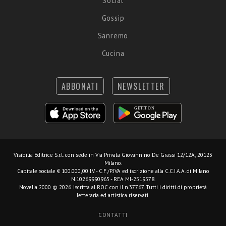
Social
Gossip
Sanremo
Cucina
ABBONATI
NEWSLETTER
Visibilia Editrice S.r.l.
con sede in Via Privata Giovannino De Grassi 12/12A, 20123
Milano.
Capitale sociale € 100.000,00 I.V. - C.F./P.IVA ed iscrizione alla C.C.I.A.A. di Milano
N.10269990965 - REA MI-2519578.
Novella 2000 © 2026. Iscritta al ROC con il n.37767. Tutti i diritti di proprietà
letteraria ed artistica riservati.
CONTATTI