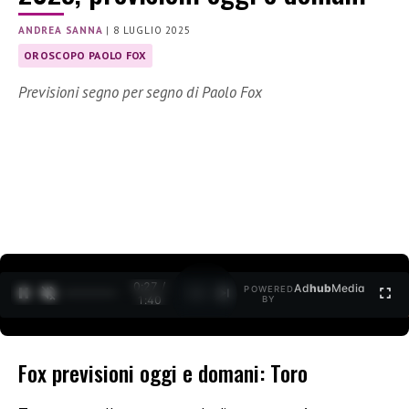
ANDREA SANNA
|
8 LUGLIO 2025
OROSCOPO PAOLO FOX
Previsioni segno per segno di Paolo Fox
0:27 /
Ad
hub
Media
POWERED
1
/
2
1:40
BY
Fox previsioni oggi e domani: Toro