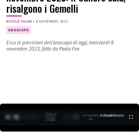
risalgono i Gemelli
NICOLÒ FIGINI
|
8 NOVEMBRE 2023
OROSCOPO
Ecco le previsioni dell’oroscopo di oggi, mercoledì 8
novembre 2023, fatte da Paolo Fox
0:27 /
Ad
hub
Media
POWERED
1
/
2
3:35
BY