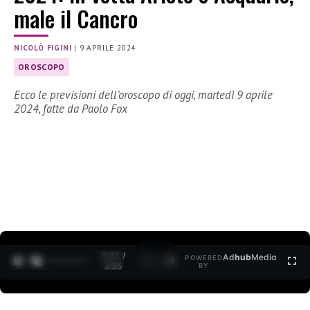
male il Cancro
NICOLÒ FIGINI
|
9 APRILE 2024
OROSCOPO
Ecco le previsioni dell’oroscopo di oggi, martedì 9 aprile
2024, fatte da Paolo Fox
0:27 /
Ad
hub
Media
POWERED
1
/
2
3:35
BY