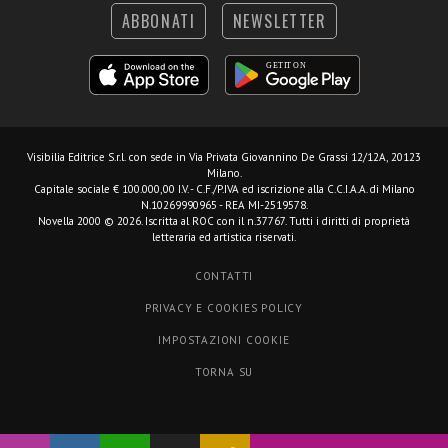
ABBONATI
NEWSLETTER
Visibilia Editrice S.r.l.
con sede in Via Privata Giovannino De Grassi 12/12A, 20123
Milano.
Capitale sociale € 100.000,00 I.V. - C.F./P.IVA ed iscrizione alla C.C.I.A.A. di Milano
N.10269990965 - REA MI-2519578.
Novella 2000 © 2026. Iscritta al ROC con il n.37767. Tutti i diritti di proprietà
letteraria ed artistica riservati.
CONTATTI
PRIVACY E COOKIES POLICY
IMPOSTAZIONI COOKIE
TORNA SU